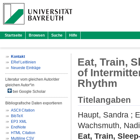
Startseite
Browsen
Suche
Hilfe
Kontakt
Eat, Train, 
ERef Leitlinien
Neueste Einträge
of Intermitt
Literatur vom gleichen Autor/der
Rhythm
gleichen Autor*in
bei Google Scholar
Titelangaben
Bibliografische Daten exportieren
ASCII Citation
Haupt, Sandra
;
E
BibTeX
EP3 XML
Wachsmuth, Nad
EndNote
HTML Citation
Eat, Train, Sleep
Multiline CSV