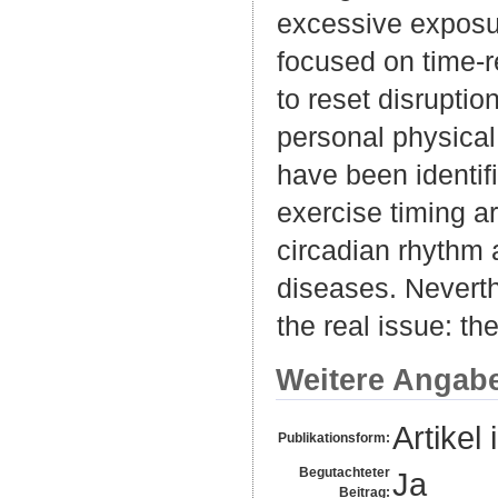
excessive exposur
focused on time-r
to reset disrupti
personal physical
have been identif
exercise timing ar
circadian rhythm a
diseases. Neverth
the real issue: th
Weitere Angab
Artikel 
Publikationsform:
Begutachteter
Ja
Beitrag: