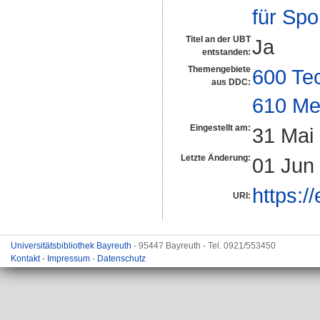
für Spo
Titel an der UBT
Ja
entstanden:
Themengebiete
600 Te
aus DDC:
610 Me
Eingestellt am:
31 Mai
Letzte Änderung:
01 Jun
https:/
URI:
Universitätsbibliothek Bayreuth
- 95447 Bayreuth - Tel. 0921/553450
Kontakt
-
Impressum
-
Datenschutz