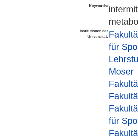
Keywords:
intermi
metabo
Institutionen der
Fakultä
Universität:
für Spo
Lehrstu
Moser
Fakultä
Fakultä
Fakultä
für Spo
Fakultä