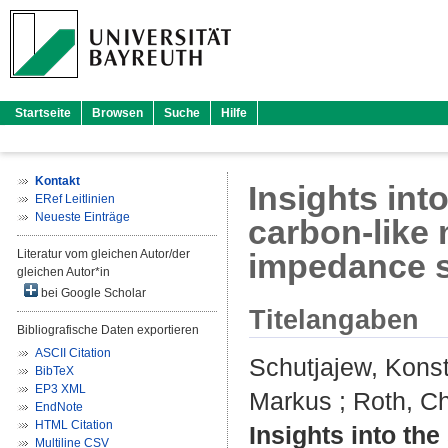
Startseite
Browsen
Suche
Hilfe
Kontakt
Insights int
ERef Leitlinien
Neueste Einträge
carbon-like 
Literatur vom gleichen Autor/der
impedance 
gleichen Autor*in
bei Google Scholar
Titelangaben
Bibliografische Daten exportieren
ASCII Citation
Schutjajew, Konst
BibTeX
EP3 XML
Markus
;
Roth, Ch
EndNote
HTML Citation
Insights into th
Multiline CSV