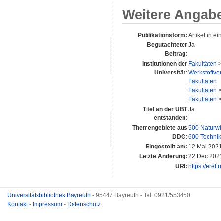
Weitere Angab
Publikationsform:
Artikel in ei
Begutachteter
Ja
Beitrag:
Institutionen der
Fakultäten
Universität:
Werkstoffver
Fakultäten
Fakultäten
Fakultäten
Titel an der UBT
Ja
entstanden:
Themengebiete aus
500 Naturwi
DDC:
600 Technik
Eingestellt am:
12 Mai 2021
Letzte Änderung:
22 Dec 202
URI:
https://eref
Universitätsbibliothek Bayreuth
- 95447 Bayreuth - Tel. 0921/553450
Kontakt
-
Impressum
-
Datenschutz