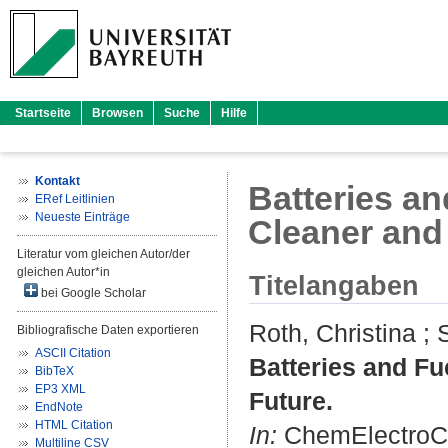
Startseite
Browsen
Suche
Hilfe
Kontakt
Batteries an
ERef Leitlinien
Neueste Einträge
Cleaner and
Literatur vom gleichen Autor/der
gleichen Autor*in
Titelangaben
bei Google Scholar
Roth, Christina
;
Bibliografische Daten exportieren
ASCII Citation
Batteries and Fu
BibTeX
EP3 XML
Future.
EndNote
HTML Citation
In:
ChemElectroChe
Multiline CSV