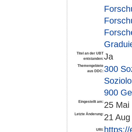
Forsch
Forsch
Forsch
Gradui
Titel an der UBT
Ja
entstanden:
Themengebiete
300 So
aus DDC:
Soziolo
900 Ge
Eingestellt am:
25 Mai
Letzte Änderung:
21 Aug
https:/
URI: