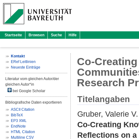
Startseite
Browsen
Suche
Hilfe
Kontakt
Co-Creating
ERef Leitlinien
Neueste Einträge
Communities 
Literatur vom gleichen Autor/der
Research P
gleichen Autor*in
bei Google Scholar
Titelangaben
Bibliografische Daten exportieren
ASCII Citation
Gruber, Valerie V.
BibTeX
EP3 XML
Co-Creating Kno
EndNote
HTML Citation
Reflections on a
Multiline CSV