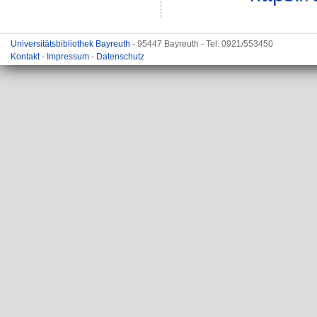
Universitätsbibliothek Bayreuth
- 95447 Bayreuth - Tel. 0921/553450
Kontakt
-
Impressum
-
Datenschutz