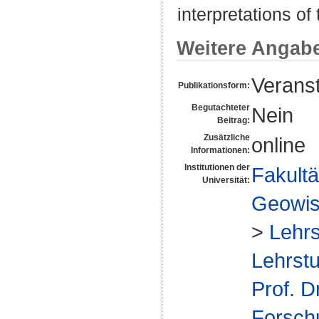
interpretations of
Weitere Angab
Veranst
Publikationsform:
Begutachteter
Nein
Beitrag:
Zusätzliche
online
Informationen:
Institutionen der
Fakultä
Universität:
Geowis
>
Lehrs
Lehrstu
Prof. D
Forsch