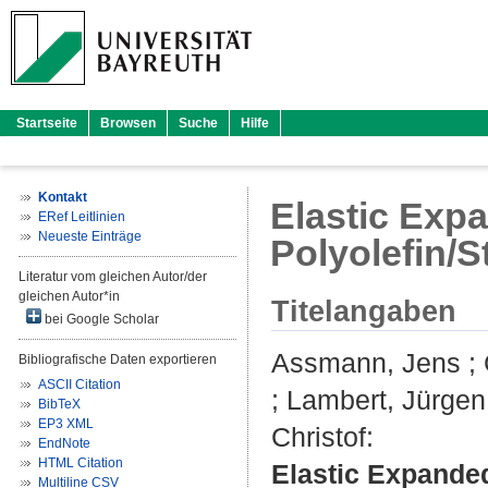
Startseite
Browsen
Suche
Hilfe
Kontakt
Elastic Exp
ERef Leitlinien
Neueste Einträge
Polyolefin/
Literatur vom gleichen Autor/der
gleichen Autor*in
Titelangaben
bei Google Scholar
Assmann, Jens
;
Bibliografische Daten exportieren
ASCII Citation
;
Lambert, Jürgen
BibTeX
EP3 XML
Christof
:
EndNote
HTML Citation
Elastic Expande
Multiline CSV