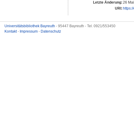
Letzte Änderung:
26 Mai
URI:
https:/
Universitätsbibliothek Bayreuth
- 95447 Bayreuth - Tel. 0921/553450
Kontakt
-
Impressum
-
Datenschutz