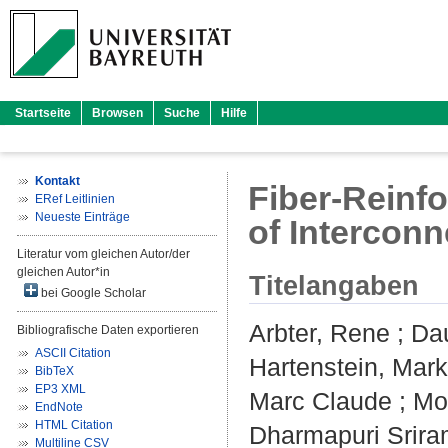
Startseite
Browsen
Suche
Hilfe
Kontakt
Fiber-Reinf
ERef Leitlinien
Neueste Einträge
of Intercon
Literatur vom gleichen Autor/der
gleichen Autor*in
Titelangaben
bei Google Scholar
Arbter, Rene
;
Da
Bibliografische Daten exportieren
ASCII Citation
Hartenstein, Mar
BibTeX
EP3 XML
Marc Claude
;
Mor
EndNote
HTML Citation
Dharmapuri Srira
Multiline CSV