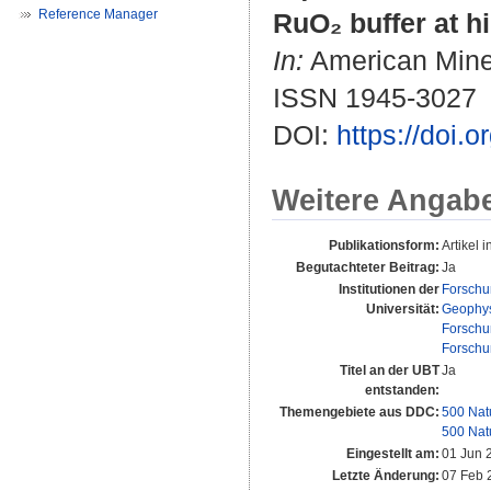
Reference Manager
RuO₂ buffer at h
In:
American Minera
ISSN 1945-3027
DOI:
https://doi.
Weitere Angab
Publikationsform:
Artikel i
Begutachteter Beitrag:
Ja
Institutionen der
Forschu
Universität:
Geophys
Forschu
Forschu
Titel an der UBT
Ja
entstanden:
Themengebiete aus DDC:
500 Nat
500 Nat
Eingestellt am:
01 Jun 
Letzte Änderung:
07 Feb 