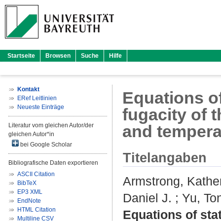
Startseite
Browsen
Suche
Hilfe
Kontakt
Equations of
ERef Leitlinien
Neueste Einträge
fugacity of 
Literatur vom gleichen Autor/der
and tempera
gleichen Autor*in
bei Google Scholar
Titelangaben
Bibliografische Daten exportieren
ASCII Citation
Armstrong, Kathe
BibTeX
EP3 XML
Daniel J.
;
Yu, To
EndNote
HTML Citation
Equations of sta
Multiline CSV