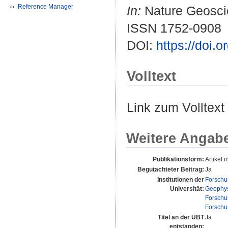
Reference Manager
In:
Nature Geoscie
ISSN 1752-0908
DOI:
https://doi.
Volltext
Link zum Volltext
Weitere Angab
Publikationsform:
Artikel i
Begutachteter Beitrag:
Ja
Institutionen der
Forschu
Universität:
Geophys
Forschu
Forschu
Titel an der UBT
Ja
entstanden: