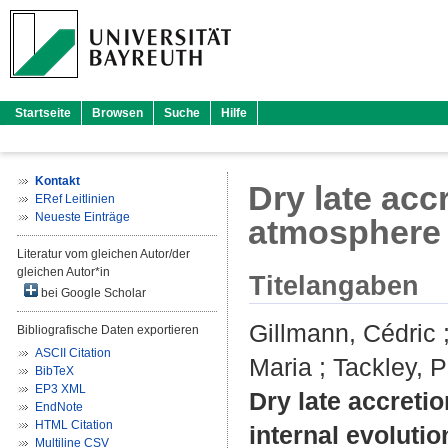
Startseite
Browsen
Suche
Hilfe
Kontakt
Dry late acc
ERef Leitlinien
Neueste Einträge
atmosphere 
Literatur vom gleichen Autor/der
gleichen Autor*in
Titelangaben
bei Google Scholar
Gillmann, Cédric
Bibliografische Daten exportieren
ASCII Citation
Maria
;
Tackley, P
BibTeX
EP3 XML
Dry late accreti
EndNote
HTML Citation
internal evolutio
Multiline CSV