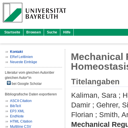
Startseite
Browsen
Suche
Hilfe
Kontakt
Mechanical R
ERef Leitlinien
Neueste Einträge
Homeostasi
Literatur vom gleichen Autor/der
gleichen Autor*in
Titelangaben
bei Google Scholar
Kaliman, Sara
;
H
Bibliografische Daten exportieren
ASCII Citation
Damir
;
Gehrer, 
BibTeX
EP3 XML
Florian
;
Smith, 
EndNote
HTML Citation
Mechanical Regul
Multiline CSV