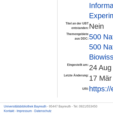
Informa
Experim
Titel an der UBT
Nein
entstanden:
Themengebiete
500 Na
aus DDC:
500 Na
Biowiss
Eingestellt am:
24 Aug
Letzte Änderung:
17 Mär
https:/
URI:
Universitätsbibliothek Bayreuth
- 95447 Bayreuth - Tel. 0921/553450
Kontakt
-
Impressum
-
Datenschutz