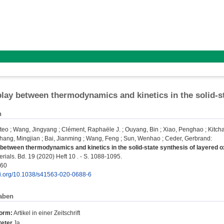
play between thermodynamics and kinetics in the solid-st
n
tteo
;
Wang, Jingyang
;
Clément, Raphaële J.
;
Ouyang, Bin
;
Xiao, Penghao
;
Kitcha
hang, Mingjian
;
Bai, Jianming
;
Wang, Feng
;
Sun, Wenhao
;
Ceder, Gerbrand
:
 between thermodynamics and kinetics in the solid-state synthesis of layered o
rials. Bd. 19 (2020) Heft 10 . - S. 1088-1095.
660
doi.org/10.1038/s41563-020-0688-6
aben
form:
Artikel in einer Zeitschrift
eter
Ja