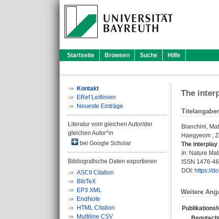
Startseite
Browsen
Suche
Hilfe
Kontakt
The inter
ERef Leitlinien
Neueste Einträge
Titelangabe
Literatur vom gleichen Autor/der
Bianchini, Ma
gleichen Autor*in
Haegyeom
;
Z
bei Google Scholar
The interplay
In:
Nature Mate
Bibliografische Daten exportieren
ISSN 1476-4
DOI:
https://
ASCII Citation
BibTeX
EP3 XML
Weitere Ang
EndNote
HTML Citation
Publikations
Multiline CSV
Begutacht