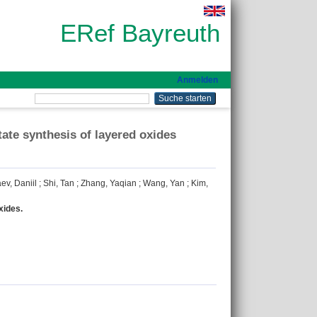
ERef Bayreuth
Anmelden
ate synthesis of layered oxides
ev, Daniil
;
Shi, Tan
;
Zhang, Yaqian
;
Wang, Yan
;
Kim,
xides.