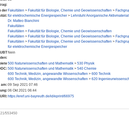
trag:
n der
Fakultäten
>
Fakultät für Biologie, Chemie und Geowissenschaften
>
Fachgru
ität:
für elektrochemische Energiespeicher
>
Lehrstuhl Anorganische Aktivmaterial
Dr. Matteo Bianchini
Fakultäten
Fakultäten
>
Fakultät für Biologie, Chemie und Geowissenschaften
Fakultäten
>
Fakultät für Biologie, Chemie und Geowissenschaften
>
Fachgru
Fakultäten
>
Fakultät für Biologie, Chemie und Geowissenschaften
>
Fachgru
für elektrochemische Energiespeicher
r UBT
Nein
nden:
iete
500 Naturwissenschaften und Mathematik
>
530 Physik
DDC:
500 Naturwissenschaften und Mathematik
>
540 Chemie
600 Technik, Medizin, angewandte Wissenschaften
>
600 Technik
600 Technik, Medizin, angewandte Wissenschaften
>
620 Ingenieurwissensc
t am:
09 Sep 2021 07:46
rung:
06 Okt 2021 06:44
URI:
https://eref.uni-bayreuth.de/id/eprint/66975
0921/553450