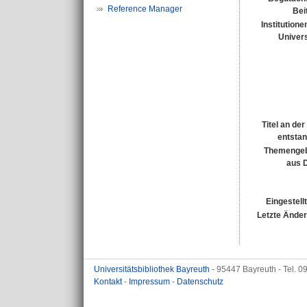
Reference Manager
Bei
Institutione
Univers
Titel an de
entsta
Themengeb
aus 
Eingestell
Letzte Ände
Universitätsbibliothek Bayreuth
- 95447 Bayreuth - Tel. 
Kontakt
-
Impressum
-
Datenschutz