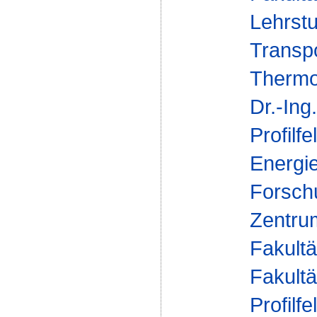
Lehrst
Transp
Thermo
Dr.-In
Profilfe
Energi
Forsch
Zentrum
Fakultä
Fakultä
Profilfe