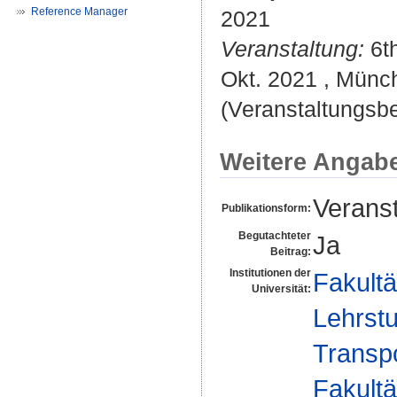
Reference Manager
2021
Veranstaltung:
6th
Okt. 2021 , Münch
(Veranstaltungsbe
Weitere Angab
Veranst
Publikationsform:
Begutachteter
Ja
Beitrag:
Institutionen der
Fakultä
Universität:
Lehrst
Transp
Fakultä