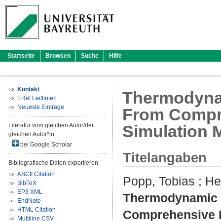
Startseite
Browsen
Suche
Hilfe
Kontakt
Thermodynam
ERef Leitlinien
Neueste Einträge
From Compre
Literatur vom gleichen Autor/der
Simulation 
gleichen Autor*in
bei Google Scholar
Titelangaben
Bibliografische Daten exportieren
ASCII Citation
Popp, Tobias
;
He
BibTeX
EP3 XML
Thermodynamic E
EndNote
HTML Citation
Comprehensive E
Multiline CSV