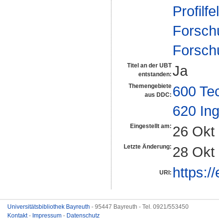
Profilfe
Forsch
Forsch
Titel an der UBT
Ja
entstanden:
Themengebiete
600 Te
aus DDC:
620 In
Eingestellt am:
26 Okt
Letzte Änderung:
28 Okt
https:/
URI:
Universitätsbibliothek Bayreuth
- 95447 Bayreuth - Tel. 0921/553450
Kontakt
-
Impressum
-
Datenschutz