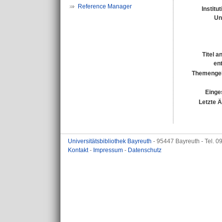
Reference Manager
Institu
Un
Titel a
en
Themengeb
Einges
Letzte 
Universitätsbibliothek Bayreuth
- 95447 Bayreuth - Tel. 
Kontakt
-
Impressum
-
Datenschutz