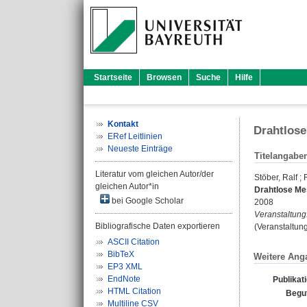
Startseite
Browsen
Suche
Hilfe
Kontakt
Drahtlos
ERef Leitlinien
Neueste Einträge
Titelangabe
Literatur vom gleichen Autor/der
Stöber, Ralf
;
gleichen Autor*in
Drahtlose Me
bei Google Scholar
2008
Veranstaltung
Bibliografische Daten exportieren
(Veranstaltung
ASCII Citation
BibTeX
Weitere Ang
EP3 XML
EndNote
Publikat
HTML Citation
Begu
Multiline CSV