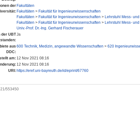
tionen der
Fakultäten
iversität:
Fakultäten
>
Fakultät für Ingenieurwissenschaften
Fakultäten
>
Fakultät für Ingenieurwissenschaften
>
Lehrstuhl Mess- und
Fakultäten
>
Fakultät für Ingenieurwissenschaften
>
Lehrstuhl Mess- und
Univ.-Prof. Dr.-Ing. Gerhard Fischerauer
n der UBT
Ja
tstanden:
iete aus
600 Technik, Medizin, angewandte Wissenschaften
>
620 Ingenieurwiss
DDC:
tellt am:
12 Nov 2021 08:16
Änderung:
12 Nov 2021 08:16
URI:
https://eref.uni-bayreuth.de/id/eprint/67760
0921/553450