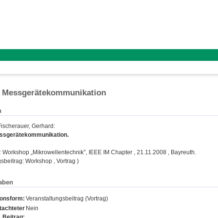
e Messgerätekommunikation
n
Fischerauer, Gerhard
:
ssgerätekommunikation.
:
Workshop „Mikrowellentechnik”, IEEE IM Chapter , 21.11.2008 , Bayreuth.
sbeitrag: Workshop , Vortrag )
aben
ionsform:
Veranstaltungsbeitrag (Vortrag)
tachteter
Nein
Beitrag: