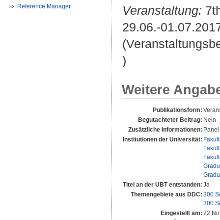
Reference Manager
Veranstaltung:
7th
29.06.-01.07.2017
(Veranstaltungsb
)
Weitere Angab
Publikationsform:
Verans
Begutachteter Beitrag:
Nein
Zusätzliche Informationen:
Panel 
Institutionen der Universität:
Fakul
Fakul
Fakul
Gradu
Gradu
Titel an der UBT entstanden:
Ja
Themengebiete aus DDC:
300 S
300 S
Eingestellt am:
22 No