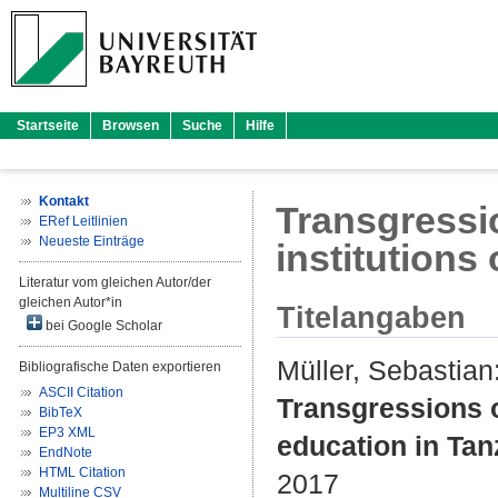
Startseite
Browsen
Suche
Hilfe
Kontakt
Transgressio
ERef Leitlinien
Neueste Einträge
institutions
Literatur vom gleichen Autor/der
gleichen Autor*in
Titelangaben
bei Google Scholar
Müller, Sebastian
Bibliografische Daten exportieren
ASCII Citation
Transgressions of
BibTeX
EP3 XML
education in Tan
EndNote
HTML Citation
2017
Multiline CSV