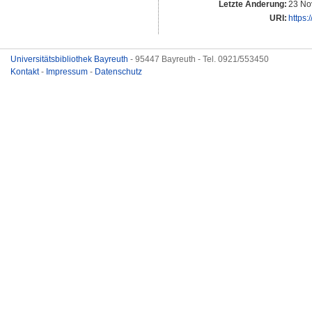
Letzte Änderung:
23 No
URI:
https:
Universitätsbibliothek Bayreuth
- 95447 Bayreuth - Tel. 0921/553450
Kontakt
-
Impressum
-
Datenschutz