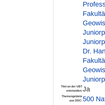
Profes
Fakultä
Geowis
Junior
Juniorp
Dr. Ha
Fakultä
Geowis
Junior
Titel an der UBT
Ja
entstanden:
Themengebiete
500 Na
aus DDC: