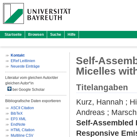
Startseite
Browsen
Suche
Hilfe
Kontakt
Self-Assemb
ERef Leitlinien
Neueste Einträge
Micelles wi
Literatur vom gleichen Autor/der
gleichen Autor*in
Titelangaben
bei Google Scholar
Kurz, Hannah
;
Hi
Bibliografische Daten exportieren
ASCII Citation
Andreas
;
Marscha
BibTeX
EP3 XML
Self-Assembled 
EndNote
HTML Citation
Responsive Emis
Multiline CSV