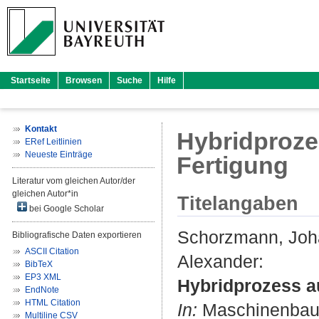
Startseite
Browsen
Suche
Hilfe
Kontakt
Hybridproze
ERef Leitlinien
Neueste Einträge
Fertigung
Literatur vom gleichen Autor/der
gleichen Autor*in
Titelangaben
bei Google Scholar
Schorzmann, Jo
Bibliografische Daten exportieren
ASCII Citation
Alexander
:
BibTeX
EP3 XML
Hybridprozess au
EndNote
HTML Citation
In:
Maschinenbau 
Multiline CSV