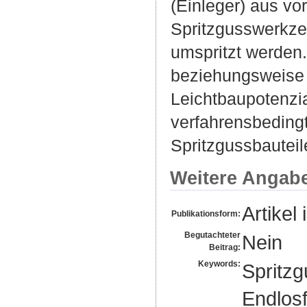
(Einleger) aus vor
Spritzgusswerkzeu
umspritzt werden.
beziehungsweise 
Leichtbaupotenzia
verfahrensbeding
Spritzgussbauteil
Weitere Angab
Artikel 
Publikationsform:
Begutachteter
Nein
Beitrag:
Keywords:
Spritzg
Endlosf