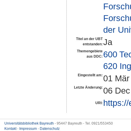
Forsch
Forsch
der Uni
Titel an der UBT
Ja
entstanden:
Themengebiete
600 Te
aus DDC:
620 In
Eingestellt am:
01 Mär
Letzte Änderung:
06 Dec
https:/
URI:
Universitätsbibliothek Bayreuth
- 95447 Bayreuth - Tel. 0921/553450
Kontakt
-
Impressum
-
Datenschutz