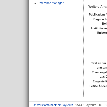
Reference Manager
Weitere Ang
Publikations
Begutacht
Bei
Institutione
Univers
Titel an de
entsta
Themengeb
aus 
Eingestell
Letzte Ände
Universitätsbibliothek Bayreuth
- 95447 Bayreuth - Tel. 