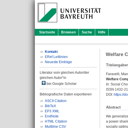
Startseite
Browsen
Suche
Hilfe
Kontakt
Welfare C
ERef Leitlinien
Neueste Einträge
Titelangabe
Literatur vom gleichen Autor/der
Faravelli, Mar
gleichen Autor*in
Welfare Comp
bei Google Scholar
In:
Social Choi
ISSN 1432-2
Bibliografische Daten exportieren
DOI:
https://
ASCII Citation
BibTeX
Abstract
EP3 XML
EndNote
We generalize
HTML Citation
a power shari
Multiline CSV
socially optima