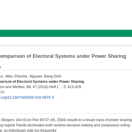
omparison of Electoral Systems under Power Sharing
n
co
;
Man, Priscilla
;
Nguyen, Bang Dinh
:
arison of Electoral Systems under Power Sharing.
ce and Welfare. Bd. 47 (2016) Heft 2 . - S. 413-429.
17X
doi.org/10.1007/s00355-016-0970-3
 Börgers’ (Am Econ Rev 94:57–66, 2004) results to a broad class of power sharing 
ng regime Pareto dominates both random decision making and compulsory voting. We
l, as individuals vote too frequently.