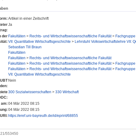
aben
form:
Artikel in einer Zeitschrift
eter
Ja
trag:
n der
Fakultäten
>
Rechts- und Wirtschaftswissenschaftliche Fakultät
>
Fachgruppe 
ität:
VII: Quantitative Wirtschaftsgeschichte
>
Lehrstuhl Volkswirtschaftslehre VII: Q
Sebastian Till Braun
Fakultäten
Fakultäten
>
Rechts- und Wirtschaftswissenschaftliche Fakultät
Fakultäten
>
Rechts- und Wirtschaftswissenschaftliche Fakultät
>
Fachgruppe 
Fakultäten
>
Rechts- und Wirtschaftswissenschaftliche Fakultät
>
Fachgruppe 
VII: Quantitative Wirtschaftsgeschichte
r UBT
Nein
nden:
iete
300 Sozialwissenschaften
>
330 Wirtschaft
DDC:
t am:
04 Mär 2022 08:15
rung:
04 Mär 2022 08:15
URI:
https://eref.uni-bayreuth.de/id/eprint/68855
0921/553450