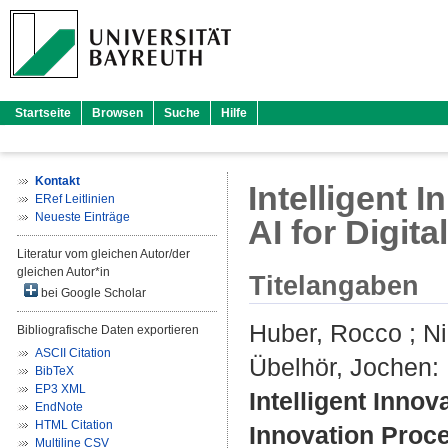
Startseite
Browsen
Suche
Hilfe
Kontakt
Intelligent 
ERef Leitlinien
Neueste Einträge
AI for Digit
Literatur vom gleichen Autor/der
gleichen Autor*in
Titelangaben
bei Google Scholar
Huber, Rocco
;
Ni
Bibliografische Daten exportieren
ASCII Citation
Übelhör, Jochen
:
BibTeX
EP3 XML
Intelligent Innov
EndNote
HTML Citation
Innovation Proc
Multiline CSV