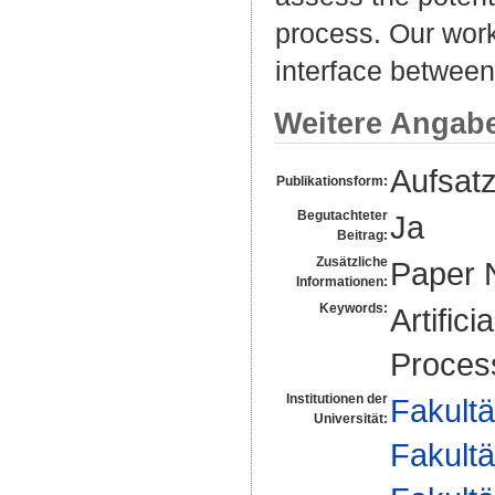
process. Our work
interface between 
Weitere Angab
Aufsat
Publikationsform:
Begutachteter
Ja
Beitrag:
Zusätzliche
Paper 
Informationen:
Keywords:
Artifici
Process
Institutionen der
Fakultä
Universität:
Fakultä