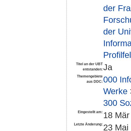
der Fra
Forsch
der Uni
Inform
Profilfe
Titel an der UBT
Ja
entstanden:
Themengebiete
000 Inf
aus DDC:
Werke
300 So
Eingestellt am:
18 Mär
Letzte Änderung:
23 Mai