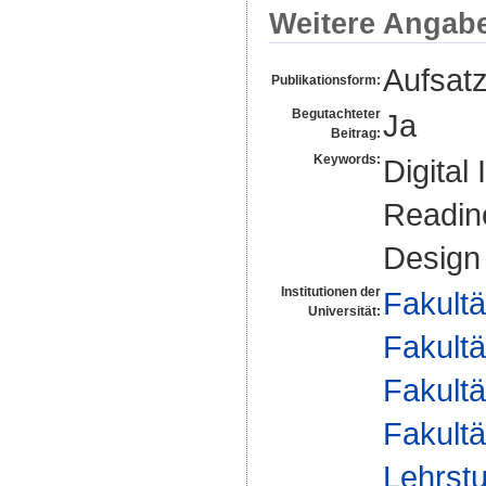
Weitere Angab
Aufsat
Publikationsform:
Begutachteter
Ja
Beitrag:
Keywords:
Digital
Readine
Design
Institutionen der
Fakultä
Universität:
Fakultä
Fakultä
Fakultä
Lehrstu