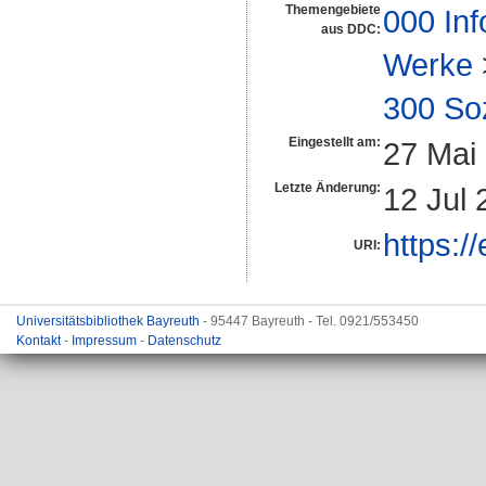
Themengebiete
000 Inf
aus DDC:
Werke
300 So
Eingestellt am:
27 Mai
Letzte Änderung:
12 Jul 
https:/
URI:
Universitätsbibliothek Bayreuth
- 95447 Bayreuth - Tel. 0921/553450
Kontakt
-
Impressum
-
Datenschutz