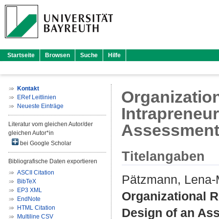
Startseite
Browsen
Suche
Hilfe
Kontakt
Organization
ERef Leitlinien
Neueste Einträge
Intrapreneur
Literatur vom gleichen Autor/der
Assessment
gleichen Autor*in
bei Google Scholar
Titelangaben
Bibliografische Daten exportieren
ASCII Citation
Pätzmann, Lena-
BibTeX
EP3 XML
Organizational R
EndNote
HTML Citation
Design of an As
Multiline CSV