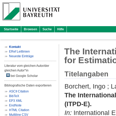
Startseite
Browsen
Suche
Hilfe
Kontakt
The Interna
ERef Leitlinien
Neueste Einträge
for Estimati
Literatur vom gleichen Autor/der
gleichen Autor*in
Titelangaben
bei Google Scholar
Borchert, Ingo
;
L
Bibliografische Daten exportieren
ASCII Citation
The Internationa
BibTeX
EP3 XML
(ITPD-E).
EndNote
HTML Citation
In:
International E
Multiline CSV