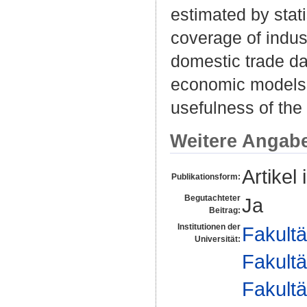
estimated by stat
coverage of indus
domestic trade da
economic models, 
usefulness of the
Weitere Angab
Artikel 
Publikationsform:
Begutachteter
Ja
Beitrag:
Institutionen der
Fakultä
Universität:
Fakultä
Fakultä