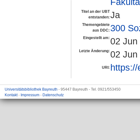
Fakultä
Titel an der UBT
Ja
entstanden:
Themengebiete
300 So
aus DDC:
Eingestellt am:
02 Jun
Letzte Änderung:
02 Jun
https:/
URI:
Universitätsbibliothek Bayreuth
- 95447 Bayreuth - Tel. 0921/553450
Kontakt
-
Impressum
-
Datenschutz