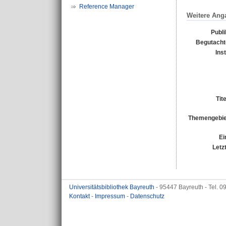
Reference Manager
Weitere Ang
Publi
Begutachte
Ins
Tit
Themengebie
Ei
Letz
Universitätsbibliothek Bayreuth
- 95447 Bayreuth - Tel. 
Kontakt
-
Impressum
-
Datenschutz