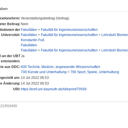
aben
kationsform:
Veranstaltungsbeitrag (Vortrag)
ter Beitrag:
Nein
titutionen der
Fakultäten
>
Fakultät für Ingenieurwissenschaften
Universität:
Fakultäten
>
Fakultät für Ingenieurwissenschaften
>
Lehrstuhl Biome
Konstantin Fuß
Fakultäten
Fakultäten
>
Fakultät für Ingenieurwissenschaften
>
Lehrstuhl Biome
el an der UBT
Ja
entstanden:
te aus DDC:
600 Technik, Medizin, angewandte Wissenschaften
700 Künste und Unterhaltung
>
790 Sport, Spiele, Unterhaltung
ngestellt am:
14 Jul 2022 06:53
te Änderung:
14 Jul 2022 06:53
URI:
https://eref.uni-bayreuth.de/id/eprint/70569
0921/553450