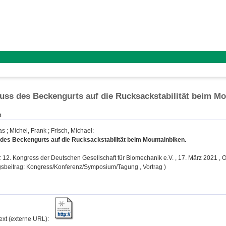
uss des Beckengurts auf die Rucksackstabilität beim M
n
as
;
Michel, Frank
;
Frisch, Michael
:
 des Beckengurts auf die Rucksackstabilität beim Mountainbiken.
:
12. Kongress der Deutschen Gesellschaft für Biomechanik e.V. , 17. März 2021 , O
gsbeitrag: Kongress/Konferenz/Symposium/Tagung , Vortrag )
text (externe URL):