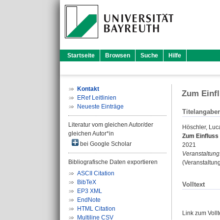
Startseite
Browsen
Suche
Hilfe
Kontakt
Zum Einfl
ERef Leitlinien
Neueste Einträge
Titelangabe
Literatur vom gleichen Autor/der
Höschler, Luc
gleichen Autor*in
Zum Einfluss
bei Google Scholar
2021
Veranstaltung
Bibliografische Daten exportieren
(Veranstaltun
ASCII Citation
BibTeX
Volltext
EP3 XML
EndNote
HTML Citation
Link zum Voll
Multiline CSV