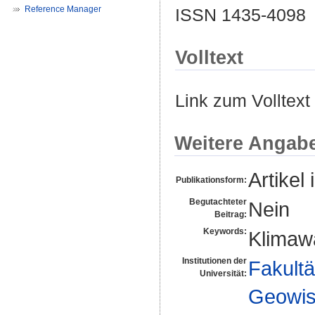
Reference Manager
ISSN 1435-4098
Volltext
Link zum Volltext
Weitere Angab
Artikel 
Publikationsform:
Begutachteter
Nein
Beitrag:
Keywords:
Klimaw
Institutionen der
Fakultä
Universität:
Geowis