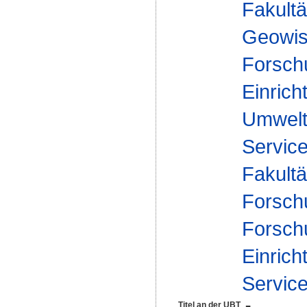
Fakultä
Geowis
Forsch
Einrich
Umwelt
Service
Fakultä
Forsch
Forsch
Einrich
Service
Titel an der UBT