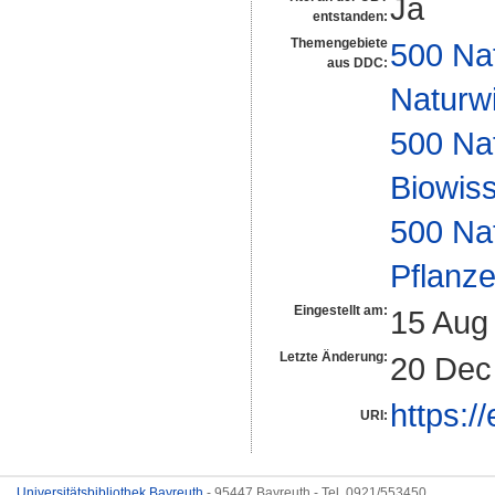
Ja
entstanden:
Themengebiete
500 Na
aus DDC:
Naturw
500 Na
Biowiss
500 Na
Pflanze
Eingestellt am:
15 Aug
Letzte Änderung:
20 Dec
https:/
URI:
Universitätsbibliothek Bayreuth
- 95447 Bayreuth - Tel. 0921/553450