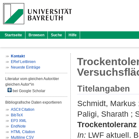
Startseite
Browsen
Suche
Hilfe
Kontakt
Trockentoler
ERef Leitlinien
Neueste Einträge
Versuchsflä
Literatur vom gleichen Autor/der
gleichen Autor*in
Titelangaben
bei Google Scholar
Schmidt, Markus
Bibliografische Daten exportieren
ASCII Citation
Paligi, Sharath
;
S
BibTeX
EP3 XML
Trockentoleranz 
EndNote
HTML Citation
In:
LWF aktuell. Bd
Multiline CSV