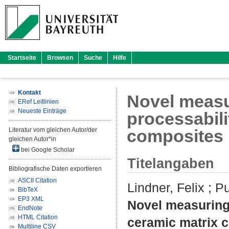
Startseite
Browsen
Suche
Hilfe
Kontakt
Novel measu
ERef Leitlinien
Neueste Einträge
processabili
Literatur vom gleichen Autor/der
composites
gleichen Autor*in
bei Google Scholar
Titelangaben
Bibliografische Daten exportieren
ASCII Citation
Lindner, Felix
;
Pu
BibTeX
EP3 XML
Novel measuring 
EndNote
HTML Citation
ceramic matrix 
Multiline CSV