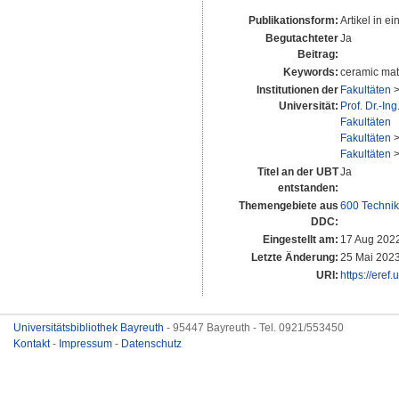
Publikationsform:
Artikel in ei
Begutachteter
Ja
Beitrag:
Keywords:
ceramic matr
Institutionen der
Fakultäten
Universität:
Prof. Dr.-In
Fakultäten
Fakultäten
Fakultäten
Titel an der UBT
Ja
entstanden:
Themengebiete aus
600 Technik
DDC:
Eingestellt am:
17 Aug 202
Letzte Änderung:
25 Mai 2023
URI:
https://eref
Universitätsbibliothek Bayreuth
- 95447 Bayreuth - Tel. 0921/553450
Kontakt
-
Impressum
-
Datenschutz