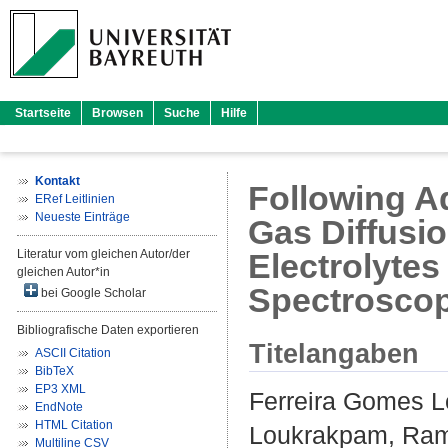
Startseite
Browsen
Suche
Hilfe
Kontakt
Following A
ERef Leitlinien
Neueste Einträge
Gas Diffusi
Literatur vom gleichen Autor/der
Electrolytes
gleichen Autor*in
Spectrosco
bei Google Scholar
Bibliografische Daten exportieren
Titelangaben
ASCII Citation
BibTeX
EP3 XML
Ferreira Gomes L
EndNote
HTML Citation
Loukrakpam, Ra
Multiline CSV