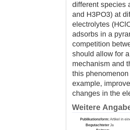
different species
and H3PO3) at dif
electrolytes (HC
adsorbs in a pyra
competition betw
should allow for a
mechanism and thu
this phenomenon i
example, improved
changes in the el
Weitere Angab
Publikationsform:
Artikel in ein
Begutachteter
Ja