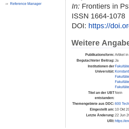
Reference Manager
In:
Frontiers in Ps
ISSN 1664-1078
DOI:
https://doi.
Weitere Angab
Publikationsform:
Artikel in
Begutachteter Beitrag:
Ja
Institutionen der
Fakultät
Universität:
Konstant
Fakultät
Fakultät
Fakultät
Titel an der UBT
Nein
entstanden:
Themengebiete aus DDC:
600 Tech
Eingestellt am:
10 Okt 2
Letzte Änderung:
22 Jun 2
URI:
https://e