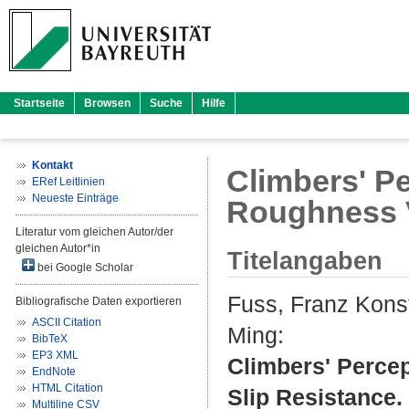
Startseite
Browsen
Suche
Hilfe
Kontakt
Climbers' Pe
ERef Leitlinien
Neueste Einträge
Roughness V
Literatur vom gleichen Autor/der
gleichen Autor*in
Titelangaben
bei Google Scholar
Fuss, Franz Kons
Bibliografische Daten exportieren
ASCII Citation
Ming
:
BibTeX
EP3 XML
Climbers' Percep
EndNote
HTML Citation
Slip Resistance.
Multiline CSV