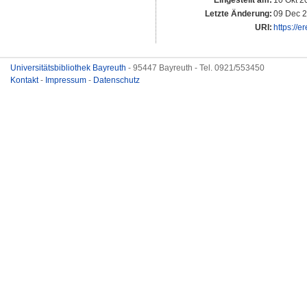
Eingestellt am:
10 Okt 2
Letzte Änderung:
09 Dec 2
URI:
https://e
Universitätsbibliothek Bayreuth
- 95447 Bayreuth - Tel. 0921/553450
Kontakt
-
Impressum
-
Datenschutz