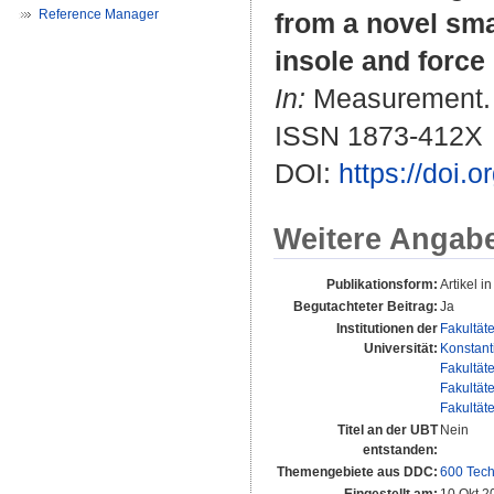
Reference Manager
from a novel sma
insole and force 
In:
Measurement. B
ISSN 1873-412X
DOI:
https://doi.
Weitere Angab
Publikationsform:
Artikel in
Begutachteter Beitrag:
Ja
Institutionen der
Fakultät
Universität:
Konstant
Fakultät
Fakultät
Fakultät
Titel an der UBT
Nein
entstanden:
Themengebiete aus DDC:
600 Tech