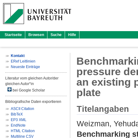
Startseite
Browsen
Suche
Hilfe
Kontakt
Benchmarkin
ERef Leitlinien
Neueste Einträge
pressure der
Literatur vom gleichen Autor/der
an existing 
gleichen Autor*in
plate
bei Google Scholar
Bibliografische Daten exportieren
Titelangaben
ASCII Citation
BibTeX
EP3 XML
Weizman, Yehud
EndNote
HTML Citation
Benchmarking stu
Multiline CSV