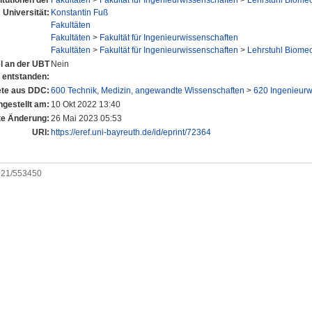
titutionen der
Fakultäten
>
Fakultät für Ingenieurwissenschaften
>
Lehrstuhl Biome
Universität:
Konstantin Fuß
Fakultäten
Fakultäten
>
Fakultät für Ingenieurwissenschaften
Fakultäten
>
Fakultät für Ingenieurwissenschaften
>
Lehrstuhl Biome
el an der UBT
Nein
entstanden:
te aus DDC:
600 Technik, Medizin, angewandte Wissenschaften
>
620 Ingenieurw
ngestellt am:
10 Okt 2022 13:40
te Änderung:
26 Mai 2023 05:53
URI:
https://eref.uni-bayreuth.de/id/eprint/72364
0921/553450