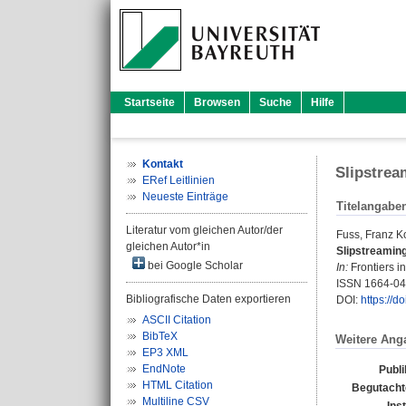
Startseite
Browsen
Suche
Hilfe
Kontakt
Slipstrea
ERef Leitlinien
Neueste Einträge
Titelangabe
Literatur vom gleichen Autor/der
Fuss, Franz K
gleichen Autor*in
Slipstreaming
bei Google Scholar
In:
Frontiers in
ISSN 1664-0
Bibliografische Daten exportieren
DOI:
https://d
ASCII Citation
BibTeX
Weitere Ang
EP3 XML
EndNote
Publi
HTML Citation
Begutachte
Multiline CSV