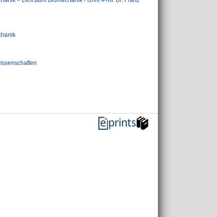
chanik
>
Lehrstuhl Biomechanik - Univ.-Prof. Dr. Franz
chanik
issenschaften