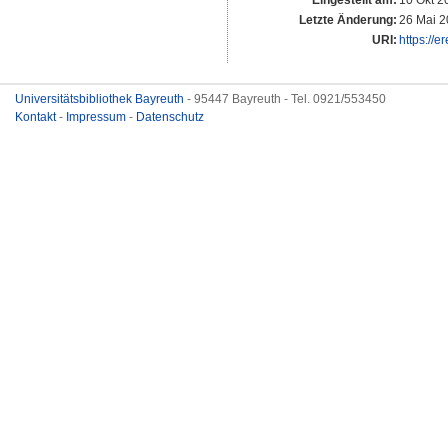
Eingestellt am:
10 Okt 2
Letzte Änderung:
26 Mai 2
URI:
https://e
Universitätsbibliothek Bayreuth
- 95447 Bayreuth - Tel. 0921/553450
Kontakt
-
Impressum
-
Datenschutz