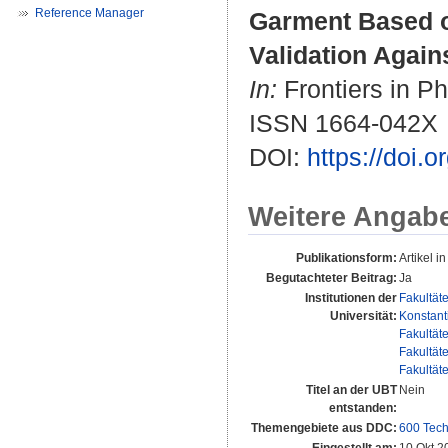
Reference Manager
Garment Based o
Validation Again
In:
Frontiers in Ph
ISSN 1664-042X
DOI:
https://doi.
Weitere Angab
Publikationsform:
Artikel in
Begutachteter Beitrag:
Ja
Institutionen der
Fakultät
Universität:
Konstant
Fakultät
Fakultät
Fakultät
Titel an der UBT
Nein
entstanden:
Themengebiete aus DDC:
600 Tech