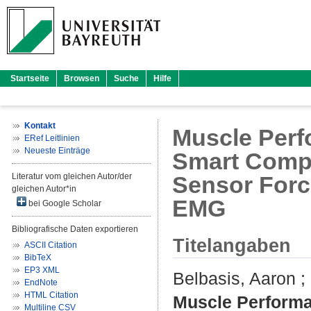
Startseite
Browsen
Suche
Hilfe
Kontakt
Muscle Perf
ERef Leitlinien
Neueste Einträge
Smart Comp
Literatur vom gleichen Autor/der
Sensor Forc
gleichen Autor*in
EMG
bei Google Scholar
Bibliografische Daten exportieren
Titelangaben
ASCII Citation
BibTeX
EP3 XML
Belbasis, Aaron
;
EndNote
HTML Citation
Muscle Performa
Multiline CSV