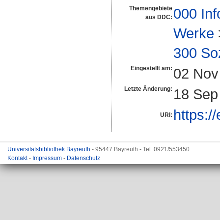
Themengebiete
000 Inf
aus DDC:
Werke
300 So
Eingestellt am:
02 Nov
Letzte Änderung:
18 Sep
https:/
URI:
Universitätsbibliothek Bayreuth
- 95447 Bayreuth - Tel. 0921/553450
Kontakt
-
Impressum
-
Datenschutz