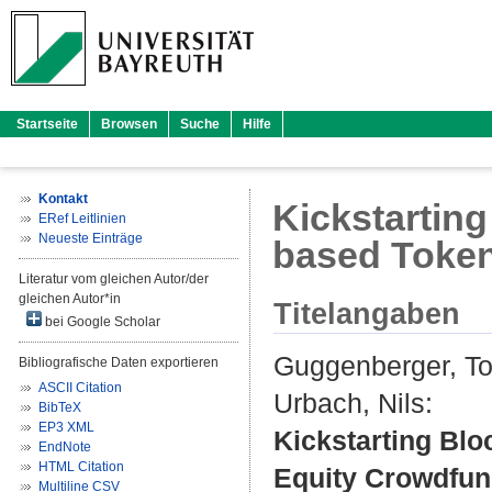
Startseite
Browsen
Suche
Hilfe
Kontakt
Kickstarting
ERef Leitlinien
Neueste Einträge
based Token
Literatur vom gleichen Autor/der
gleichen Autor*in
Titelangaben
bei Google Scholar
Guggenberger, To
Bibliografische Daten exportieren
ASCII Citation
Urbach, Nils
:
BibTeX
EP3 XML
Kickstarting Blo
EndNote
HTML Citation
Equity Crowdfun
Multiline CSV