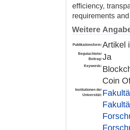
efficiency, transp
requirements and 
Weitere Angab
Artikel 
Publikationsform:
Begutachteter
Ja
Beitrag:
Keywords:
Blockch
Coin Of
Institutionen der
Fakultä
Universität:
Fakultä
Forsch
Forsch