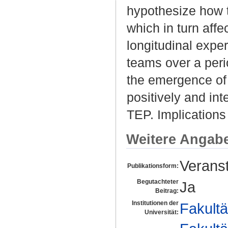
hypothesize how 
which in turn aff
longitudinal expe
teams over a perio
the emergence of 
positively and int
TEP. Implications
Weitere Angab
Veranst
Publikationsform:
Begutachteter
Ja
Beitrag:
Institutionen der
Fakultä
Universität: