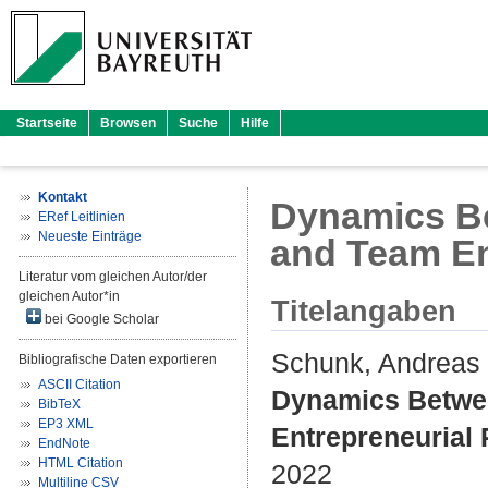
Startseite
Browsen
Suche
Hilfe
Kontakt
Dynamics B
ERef Leitlinien
Neueste Einträge
and Team En
Literatur vom gleichen Autor/der
gleichen Autor*in
Titelangaben
bei Google Scholar
Schunk, Andreas
Bibliografische Daten exportieren
ASCII Citation
Dynamics Betwe
BibTeX
EP3 XML
Entrepreneurial
EndNote
HTML Citation
2022
Multiline CSV