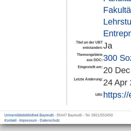
Fakultä
Lehrstu
Entrepr
Titel an der UBT
Ja
entstanden:
Themengebiete
300 So
aus DDC:
Eingestellt am:
20 Dec
Letzte Änderung:
24 Apr
https:/
URI:
Universitätsbibliothek Bayreuth
- 95447 Bayreuth - Tel. 0921/553450
Kontakt
-
Impressum
-
Datenschutz