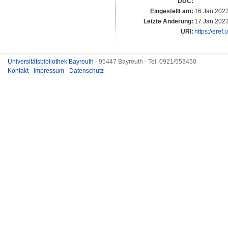
DDC:
Eingestellt am:
16 Jan 2023
Letzte Änderung:
17 Jan 2023
URI:
https://eref
Universitätsbibliothek Bayreuth
- 95447 Bayreuth - Tel. 0921/553450
Kontakt
-
Impressum
-
Datenschutz