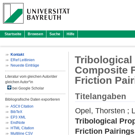
Startseite
Browsen
Suche
Hilfe
Kontakt
Tribological
ERef Leitlinien
Neueste Einträge
Composite F
Literatur vom gleichen Autor/der
Friction Pai
gleichen Autor*in
bei Google Scholar
Titelangaben
Bibliografische Daten exportieren
ASCII Citation
Opel, Thorsten
;
L
BibTeX
EP3 XML
Tribological Pr
EndNote
HTML Citation
Friction Pairing
Multiline CSV