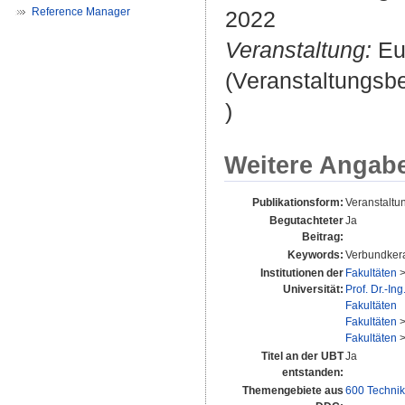
Reference Manager
2022
Veranstaltung:
Eur
(Veranstaltungsb
)
Weitere Angab
Publikationsform:
Veranstaltun
Begutachteter
Ja
Beitrag:
Keywords:
Verbundkera
Institutionen der
Fakultäten
Universität:
Prof. Dr.-In
Fakultäten
Fakultäten
Fakultäten
Titel an der UBT
Ja
entstanden:
Themengebiete aus
600 Technik