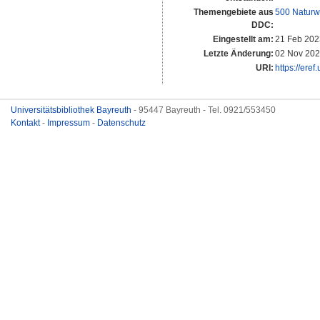
Themengebiete aus
500 Naturw
DDC:
Eingestellt am:
21 Feb 202
Letzte Änderung:
02 Nov 202
URI:
https://eref
Universitätsbibliothek Bayreuth
- 95447 Bayreuth - Tel. 0921/553450
Kontakt
-
Impressum
-
Datenschutz