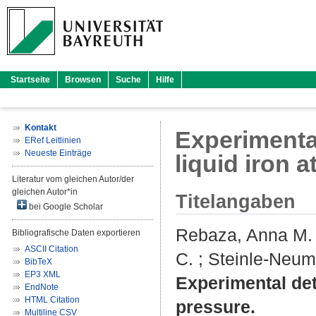
Startseite
Browsen
Suche
Hilfe
Kontakt
Experimental
ERef Leitlinien
Neueste Einträge
liquid iron 
Literatur vom gleichen Autor/der
gleichen Autor*in
Titelangaben
bei Google Scholar
Rebaza, Anna M.
Bibliografische Daten exportieren
ASCII Citation
C.
;
Steinle-Neum
BibTeX
EP3 XML
Experimental dete
EndNote
HTML Citation
pressure.
Multiline CSV