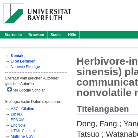
Startseite
Browsen
Suche
Hilfe
Kontakt
Herbivore-in
ERef Leitlinien
Neueste Einträge
sinensis) pl
Literatur vom gleichen Autor/der
communicat
gleichen Autor*in
nonvolatile 
bei Google Scholar
Bibliografische Daten exportieren
Titelangaben
ASCII Citation
BibTeX
EP3 XML
Dong, Fang
;
Yang
EndNote
HTML Citation
Tatsuo
;
Watanab
Multiline CSV