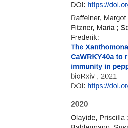
DOI:
https://doi.
Raffeiner, Margot
Fitzner, Maria
;
So
Frederik
:
The Xanthomonas 
CaWRKY40a to re
immunity in pep
bioRxiv , 2021
DOI:
https://doi.
2020
Olayide, Priscilla
Baldermann, Sus