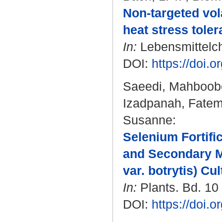
Non‐targeted vol
heat stress tole
In:
Lebensmittelch
DOI:
https://doi.
Saeedi, Mahboob
Izadpanah, Fate
Susanne
:
Selenium Fortifi
and Secondary Me
var. botrytis) Cu
In:
Plants. Bd. 10 
DOI:
https://doi.