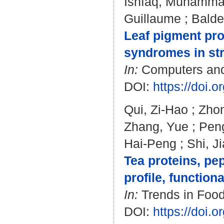
Ishfaq, Muhamm
Guillaume
;
Bald
Leaf pigment prof
syndromes in st
In:
Computers and E
DOI:
https://doi.
Qui, Zi-Hao
;
Zho
Zhang, Yue
;
Pen
Hai-Peng
;
Shi, J
Tea proteins, pe
profile, function
In:
Trends in Food
DOI:
https://doi.o