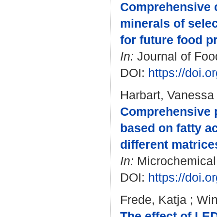
Comprehensive c
minerals of sele
for future food p
In:
Journal of Foo
DOI:
https://doi.
Harbart, Vanessa
Comprehensive pr
based on fatty a
different matrice
In:
Microchemical 
DOI:
https://doi.
Frede, Katja
;
Win
The effect of LE