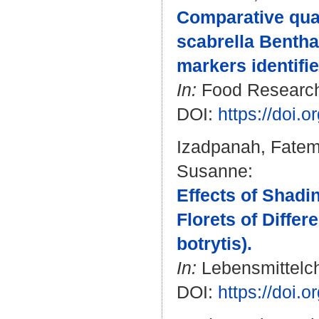
Comparative quan
scabrella Benth
markers identifi
In:
Food Research 
DOI:
https://doi.
Izadpanah, Fate
Susanne
:
Effects of Shadi
Florets of Differ
botrytis).
In:
Lebensmittelch
DOI:
https://doi.