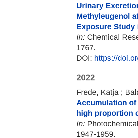
Urinary Excretio
Methyleugenol af
Exposure Study 
In:
Chemical Resear
1767.
DOI:
https://doi.
2022
Frede, Katja
;
Bal
Accumulation of 
high proportion o
In:
Photochemical &
1947-1959.