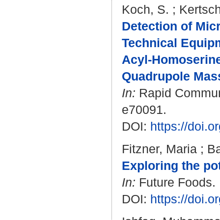
Koch, S.
;
Kertsch
Detection of Mic
Technical Equipm
Acyl-Homoserine
Quadrupole Mass
In:
Rapid Communic
e70091.
DOI:
https://doi.
Fitzner, Maria
;
B
Exploring the po
In:
Future Foods. 
DOI:
https://doi.