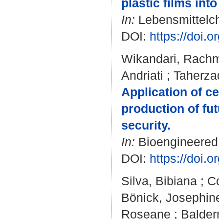
plastic films int
In:
Lebensmittelch
DOI:
https://doi.
Wikandari, Rach
Andriati
;
Taherza
Application of ce
production of fu
security.
In:
Bioengineered. 
DOI:
https://doi
Silva, Bibiana
;
Co
Bönick, Josephin
Roseane
;
Balde