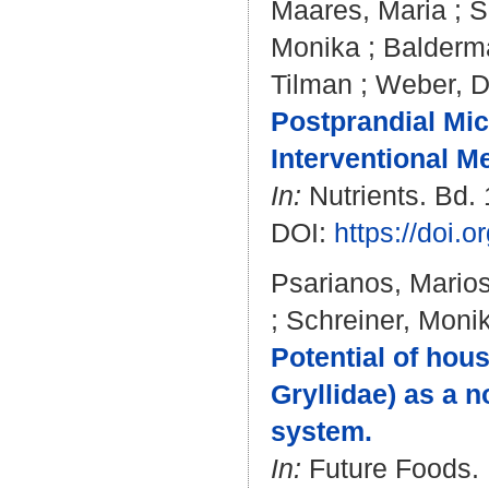
Maares, Maria
;
S
Monika
;
Balderm
Tilman
;
Weber, D
Postprandial Micr
Interventional M
In:
Nutrients. Bd. 
DOI:
https://doi.
Psarianos, Mario
;
Schreiner, Moni
Potential of hou
Gryllidae) as a n
system.
In:
Future Foods. B