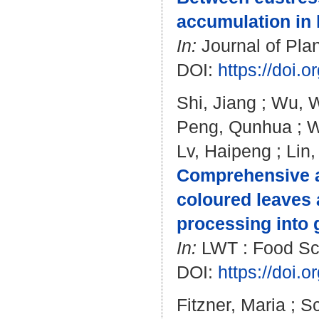
accumulation in 
In:
Journal of Plan
DOI:
https://doi.
Shi, Jiang
;
Wu, W
Peng, Qunhua
;
W
Lv, Haipeng
;
Lin,
Comprehensive an
coloured leaves 
processing into g
In:
LWT : Food Sci
DOI:
https://doi.
Fitzner, Maria
;
Sc