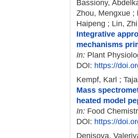
Bassiony, Abdelk
Zhou, Mengxue
;
Haipeng
;
Lin, Zhi
Integrative appr
mechanisms prime
In:
Plant Physiolo
DOI:
https://doi.
Kempf, Karl
;
Taja
Mass spectrometri
heated model pep
In:
Food Chemistry
DOI:
https://doi.
Denisova, Valeriy