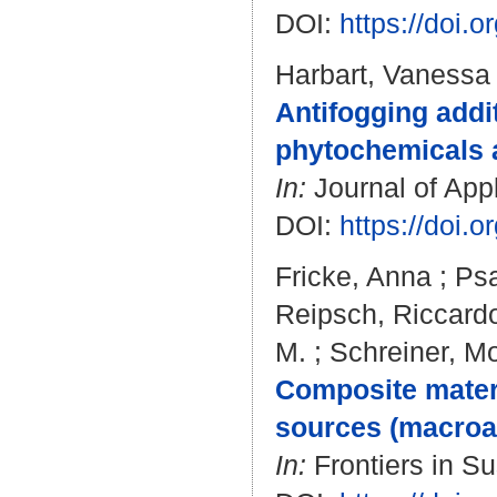
DOI:
https://doi.
Harbart, Vanessa
Antifogging addi
phytochemicals an
In:
Journal of Appl
DOI:
https://doi
Fricke, Anna
;
Psa
Reipsch, Riccard
M.
;
Schreiner, M
Composite materi
sources (macroal
In:
Frontiers in S