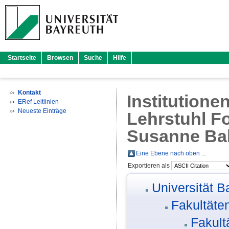
Startseite
Browsen
Suche
Hilfe
Kontakt
Institutione
ERef Leitlinien
Neueste Einträge
Lehrstuhl Fo
Susanne Ba
Eine Ebene nach oben ...
Exportieren als
Universität B
Fakultäte
Fakult