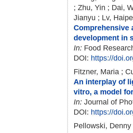
;
Zhu, Yin
;
Dai, 
Jianyu
;
Lv, Haip
Comprehensive an
development in s
In:
Food Research I
DOI:
https://doi.
Fitzner, Maria
;
Cu
An interplay of l
vitro, a model for
In:
Journal of Pho
DOI:
https://doi.
Pellowski, Denny