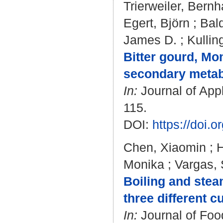
Trierweiler, Bernh
Egert, Björn
;
Bal
James D.
;
Kullin
Bitter gourd, Mom
secondary metabo
In:
Journal of Appl
115.
DOI:
https://doi
Chen, Xiaomin
;
H
Monika
;
Vargas, 
Boiling and stea
three different c
In:
Journal of Foo