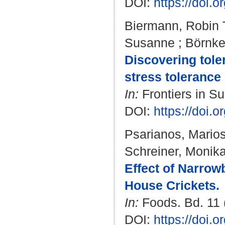
DOI:
https://doi.
Biermann, Robin 
Susanne
;
Börnke
Discovering tole
stress tolerance
In:
Frontiers in Su
DOI:
https://doi.
Psarianos, Mario
Schreiner, Monik
Effect of Narrow
House Crickets.
In:
Foods. Bd. 11 (
DOI:
https://doi.