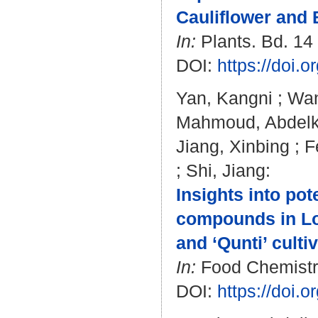
Cauliflower and 
In:
Plants. Bd. 14 
DOI:
https://doi.
Yan, Kangni
;
Wan
Mahmoud, Abdelk
Jiang, Xinbing
;
F
;
Shi, Jiang
:
Insights into pot
compounds in Lon
and ‘Qunti’ culti
In:
Food Chemistry
DOI:
https://doi.