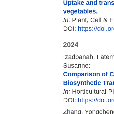
Uptake and trans
vegetables.
In:
Plant, Cell & E
DOI:
https://doi.
2024
Izadpanah, Fate
Susanne
:
Comparison of Ca
Biosynthetic Tran
In:
Horticultural P
DOI:
https://doi.
Zhang, Yongchen