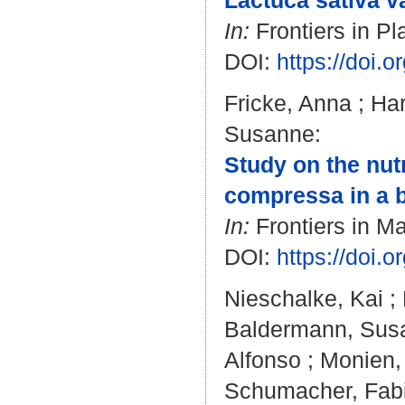
Lactuca sativa va
In:
Frontiers in Pl
DOI:
https://doi.
Fricke, Anna
;
Har
Susanne
:
Study on the nut
compressa in a b
In:
Frontiers in Ma
DOI:
https://doi.
Nieschalke, Kai
;
Baldermann, Sus
Alfonso
;
Monien,
Schumacher, Fab