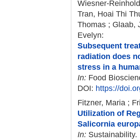
Wiesner-Reinhold
Tran, Hoai Thi Th
Thomas
;
Glaab,
Evelyn
:
Subsequent treat
radiation does no
stress in a human
In:
Food Bioscienc
DOI:
https://doi.
Fitzner, Maria
;
Fr
Utilization of Re
Salicornia europ
In:
Sustainability.