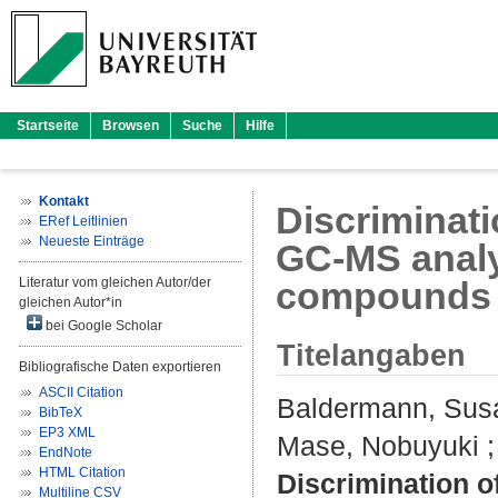
Startseite
Browsen
Suche
Hilfe
Kontakt
Discriminati
ERef Leitlinien
Neueste Einträge
GC-MS analys
Literatur vom gleichen Autor/der
compounds
gleichen Autor*in
bei Google Scholar
Titelangaben
Bibliografische Daten exportieren
ASCII Citation
Baldermann, Sus
BibTeX
EP3 XML
Mase, Nobuyuki
EndNote
HTML Citation
Discrimination o
Multiline CSV