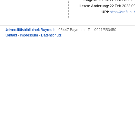
Eingestellt am:
22 Feb 2023 0
Letzte Änderung:
22 Feb 2023 0
URI:
https://eref.uni
Universitätsbibliothek Bayreuth
- 95447 Bayreuth - Tel. 0921/553450
Kontakt
-
Impressum
-
Datenschutz