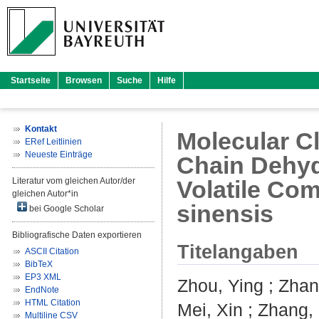
Startseite
Browsen
Suche
Hilfe
Kontakt
Molecular Cl
ERef Leitlinien
Neueste Einträge
Chain Dehyd
Literatur vom gleichen Autor/der
Volatile Co
gleichen Autor*in
sinensis
bei Google Scholar
Bibliografische Daten exportieren
Titelangaben
ASCII Citation
BibTeX
EP3 XML
Zhou, Ying
;
Zhan
EndNote
HTML Citation
Mei, Xin
;
Zhang,
Multiline CSV