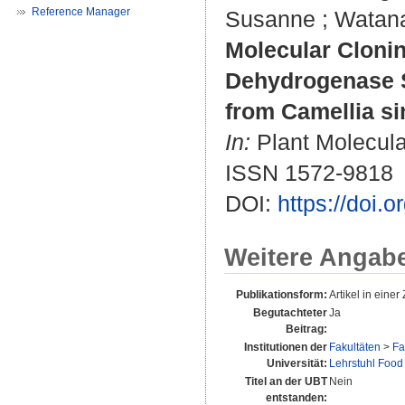
Reference Manager
Susanne
;
Watan
Molecular Clonin
Dehydrogenase S
from Camellia si
In:
Plant Molecular
ISSN 1572-9818
DOI:
https://doi.
Weitere Angab
Publikationsform:
Artikel in einer 
Begutachteter
Ja
Beitrag:
Institutionen der
Fakultäten
>
Fa
Universität:
Lehrstuhl Food
Titel an der UBT
Nein
entstanden: