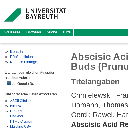
Startseite
Browsen
Suche
Hilfe
Kontakt
Abscisic Aci
ERef Leitlinien
Neueste Einträge
Buds (Prunu
Literatur vom gleichen Autor/der
gleichen Autor*in
Titelangaben
bei Google Scholar
Chmielewski, Fra
Bibliografische Daten exportieren
ASCII Citation
Homann, Thoma
BibTeX
EP3 XML
Gerd
;
Rawel, Har
EndNote
HTML Citation
Abscisic Acid Re
Multiline CSV