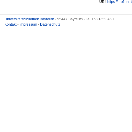
URI:
https://eref.uni
Universitätsbibliothek Bayreuth
- 95447 Bayreuth - Tel. 0921/553450
Kontakt
-
Impressum
-
Datenschutz