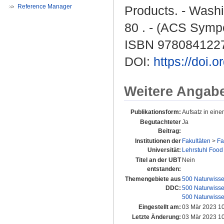
Reference Manager
Products. - Washi
80 . - (ACS Sympo
ISBN 978084122
DOI:
https://doi.
Weitere Angab
Publikationsform:
Aufsatz in ein
Begutachteter
Ja
Beitrag:
Institutionen der
Fakultäten
>
Fa
Universität:
Lehrstuhl Food
Titel an der UBT
Nein
entstanden:
Themengebiete aus
500 Naturwisse
DDC:
500 Naturwisse
500 Naturwisse
Eingestellt am:
03 Mär 2023 1
Letzte Änderung:
03 Mär 2023 1