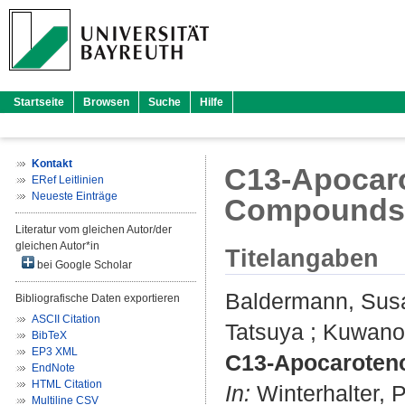
Startseite
Browsen
Suche
Hilfe
Kontakt
C13-Apocaro
ERef Leitlinien
Neueste Einträge
Compounds
Literatur vom gleichen Autor/der
gleichen Autor*in
Titelangaben
bei Google Scholar
Baldermann, Sus
Bibliografische Daten exportieren
ASCII Citation
Tatsuya
;
Kuwano
BibTeX
EP3 XML
C13-Apocaroteno
EndNote
HTML Citation
In:
Winterhalter, 
Multiline CSV