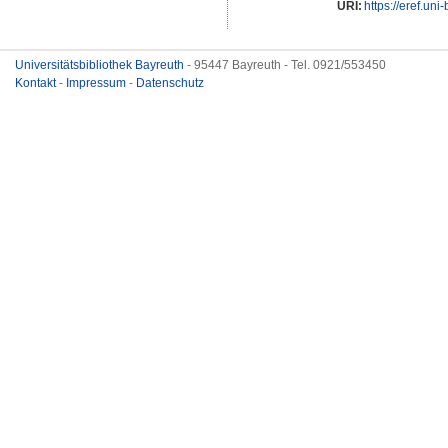
URI:
https://eref.uni
Universitätsbibliothek Bayreuth
- 95447 Bayreuth - Tel. 0921/553450
Kontakt
-
Impressum
-
Datenschutz