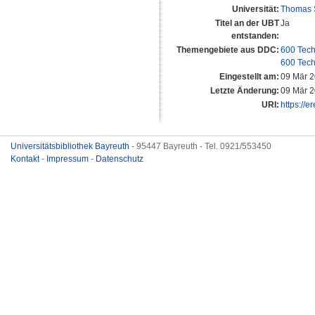
Universität:
Thomas 
Titel an der UBT
Ja
entstanden:
Themengebiete aus DDC:
600 Tech
600 Tech
Eingestellt am:
09 Mär 2
Letzte Änderung:
09 Mär 2
URI:
https://e
Universitätsbibliothek Bayreuth
- 95447 Bayreuth - Tel. 0921/553450
Kontakt
-
Impressum
-
Datenschutz