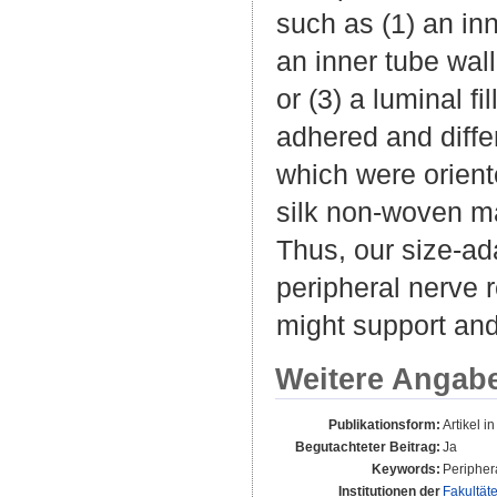
such as (1) an inn
an inner tube wall
or (3) a luminal f
adhered and diffe
which were orient
silk non-woven mat
Thus, our size-ad
peripheral nerve 
might support and
Weitere Angab
Publikationsform:
Artikel in
Begutachteter Beitrag:
Ja
Keywords:
Periphera
Institutionen der
Fakultät