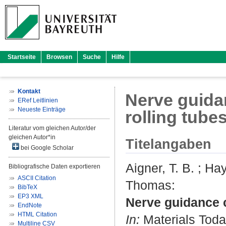
Startseite
Browsen
Suche
Hilfe
Kontakt
Nerve guida
ERef Leitlinien
Neueste Einträge
rolling tube
Literatur vom gleichen Autor/der
gleichen Autor*in
Titelangaben
bei Google Scholar
Aigner, T. B.
;
Hay
Bibliografische Daten exportieren
ASCII Citation
Thomas
:
BibTeX
EP3 XML
Nerve guidance c
EndNote
HTML Citation
In:
Materials Today
Multiline CSV