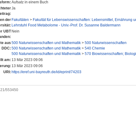
nsform:
Aufsatz in einem Buch
hteter
Ja
eitrag:
nen der
Fakultäten
>
Fakultät für Lebenswissenschaften: Lebensmittel, Ernährung 
rsität:
Lehrstuhl Food Metabolome - Univ.-Prof. Dr. Susanne Baldermann
der UBT
Nein
anden:
te aus
500 Naturwissenschaften und Mathematik
>
500 Naturwissenschaften
DDC:
500 Naturwissenschaften und Mathematik
>
540 Chemie
500 Naturwissenschaften und Mathematik
>
570 Biowissenschaften; Biolog
llt am:
13 Mär 2023 09:06
erung:
13 Mär 2023 09:06
URI:
https://eref.uni-bayreuth.de/id/eprint/74203
0921/553450