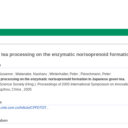
f tea processing on the enzymatic norisoprenoid formati
n
 Susanne
;
Watanabe, Naoharu
;
Winterhalter, Peter
;
Fleischmann, Peter
:
a processing on the enzymatic norisoprenoid formation in Japanese green tea.
cience Society (Hrsg.): Proceedings of 2005 International Symposium on Innovat
angzhou, China , 2005
s
d.cnki.com.cn/Article/CPFDTOT...
aben