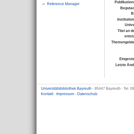
Publikatio
Reference Manager
Begutac
B
Institutio
Unive
Titel an 
entst
Themengebie
Eingeste
Letzte Änd
Universitätsbibliothek Bayreuth
- 95447 Bayreuth - Tel. 
Kontakt
-
Impressum
-
Datenschutz