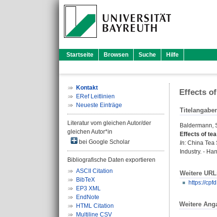
Startseite
Browsen
Suche
Hilfe
Kontakt
Effects o
ERef Leitlinien
Neueste Einträge
Titelangabe
Literatur vom gleichen Autor/der
Baldermann,
gleichen Autor*in
Effects of te
bei Google Scholar
In:
China Tea S
Industry. - H
Bibliografische Daten exportieren
ASCII Citation
Weitere URL
BibTeX
https://cpf
EP3 XML
EndNote
Weitere Ang
HTML Citation
Multiline CSV