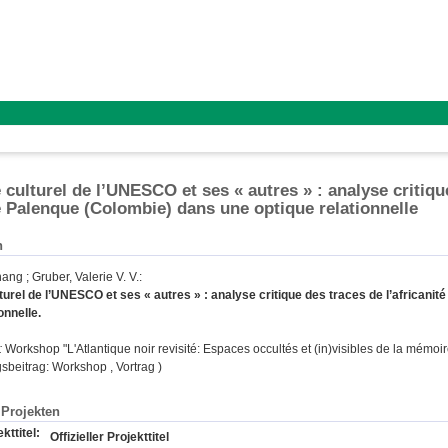
 culturel de l’UNESCO et ses « autres » : analyse critiqu
e Palenque (Colombie) dans une optique relationnelle
n
Shang
;
Gruber, Valerie V. V.
:
lturel de l’UNESCO et ses « autres » : analyse critique des traces de l’africani
onnelle.
:
Workshop "L'Atlantique noir revisité: Espaces occultés et (in)visibles de la mémoi
sbeitrag: Workshop , Vortrag )
Projekten
kttitel:
Offizieller Projekttitel