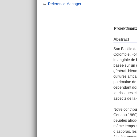
Reference Manager
Projektfinanz
Abstract
San Basilio de
Colombie. Fond
intangible de
basée sur un 
général. Néan
cultures afri
patrimoine de
cependant donn
touristiques e
aspects de la 
Notre contribu
Certeau 1980),
peuples afrod
même temps qu’
diasporas, le
à la fois com