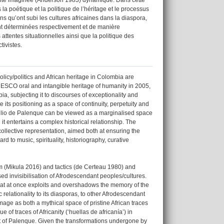
la poétique et la politique de l’héritage et le processus
s qu’ont subi les cultures africaines dans la diaspora,
ont déterminées respectivement et de manière
 attentes situationnelles ainsi que la politique des
tivistes.
policy/politics and African heritage in Colombia are
ESCO oral and intangible heritage of humanity in 2005,
a, subjecting it to discourses of exceptionality and
its positioning as a space of continuity, perpetuity and
silio de Palenque can be viewed as a marginalised space
it entertains a complex historical relationship. The
ollective representation, aimed both at ensuring the
rd to music, spirituality, historiography, curative
m (Mikula 2016) and tactics (de Certeau 1980) and
sed invisibilisation of Afrodescendant peoples/cultures.
that at once exploits and overshadows the memory of the
 relationality to its diasporas, to other Afrodescendant
image as both a mythical space of pristine African traces
f traces of Africanity (‘huellas de africanía’) in
xt of Palenque. Given the transformations undergone by