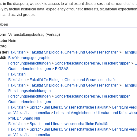
es in the diaspora, we seek to assess to what extent discourses that surround cultu
y by factual historical data, expediency of touristic interests, situational expectatio
t and activist groups.
aben
form:
Veranstaltungsbeitrag (Vortrag)
eter
Nein
trag:
n der
Fakultäten
>
Fakultät für Biologie, Chemie und Geowissenschaften
>
Fachgru
ität:
Bevölkerungsgeographie
Forschungseinrichtungen
>
Sonderforschungsbereiche, Forschergruppen
>
E
Graduierteneinrichtungen
>
BIGSAS
Fakultäten
Fakultäten
>
Fakultät für Biologie, Chemie und Geowissenschaften
Fakultäten
>
Fakultät für Biologie, Chemie und Geowissenschaften
>
Fachgru
Forschungseinrichtungen
Forschungseinrichtungen
>
Sonderforschungsbereiche, Forschergruppen
Graduierteneinrichtungen
Fakultäten
>
Sprach- und Literaturwissenschaftliche Fakultät
>
Lehrstuhl Verg
auf Afrika / Lateinamerika
>
Lehrstuhl Vergleichende Literatur- und Kulturwisse
Prof. Dr. Shang Ndi
Fakultäten
>
Sprach- und Literaturwissenschaftliche Fakultät
Fakultäten
>
Sprach- und Literaturwissenschaftliche Fakultät
>
Lehrstuhl Verg
auf Afrika / Lateinamerika