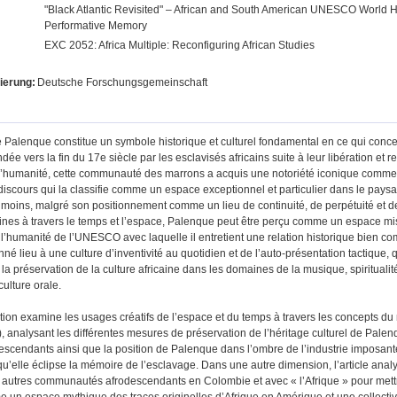
"Black Atlantic Revisited" – African and South American UNESCO World 
Performative Memory
EXC 2052: Africa Multiple: Reconfiguring African Studies
ierung:
Deutsche Forschungsgemeinschaft
 Palenque constitue un symbole historique et culturel fondamental en ce qui concerne
ée vers la fin du 17e siècle par les esclavisés africains suite à leur libération 
 l’humanité, cette communauté des marrons a acquis une notoriété iconique comme 
discours qui la classifie comme un espace exceptionnel et particulier dans le p
moins, malgré son positionnement comme un lieu de continuité, de perpétuité et de
caines à travers le temps et l’espace, Palenque peut être perçu comme un espace 
 l’humanité de l’UNESCO avec laquelle il entretient une relation historique bien
é lieu à une culture d’inventivité au quotidien et de l’auto-présentation tactique, 
t la préservation de la culture africaine dans les domaines de la musique, spirituali
culture orale.
tion examine les usages créatifs de l’espace et du temps à travers les concepts du
 analysant les différentes mesures de préservation de l’héritage culturel de Palenq
escendants ainsi que la position de Palenque dans l’ombre de l’industrie imposante
elle éclipse la mémoire de l’esclavage. Dans une autre dimension, l’article analys
s autres communautés afrodescendants en Colombie et avec « l’Afrique » pour mettr
me un espace mythique des traces originelles d’Afrique en Amérique et une collect