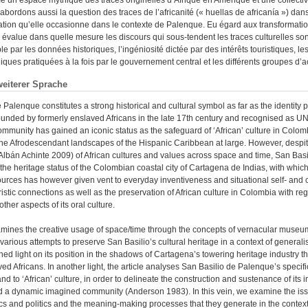
abordons aussi la question des traces de l’africanité (« huellas de africanía ») dans 
cation qu’elle occasionne dans le contexte de Palenque. Eu égard aux transformation
n évalue dans quelle mesure les discours qui sous-tendent les traces culturelles s
e par les données historiques, l’ingéniosité dictée par des intérêts touristiques, les
ques pratiquées à la fois par le gouvernement central et les différents groupes d’ac
weiterer Sprache
 Palenque constitutes a strong historical and cultural symbol as far as the identity 
unded by formerly enslaved Africans in the late 17th century and recognised as UN
mmunity has gained an iconic status as the safeguard of ‘African’ culture in Colombi
 the Afrodescendant landscapes of the Hispanic Caribbean at large. However, despite 
(Albán Achinte 2009) of African cultures and values across space and time, San Ba
he heritage status of the Colombian coastal city of Cartagena de Indias, with which 
ources has however given vent to everyday inventiveness and situational self- and c
ristic connections as well as the preservation of African culture in Colombia with rega
ther aspects of its oral culture.
mines the creative usage of space/time through the concepts of vernacular museu
various attempts to preserve San Basilio’s cultural heritage in a context of generali
ed light on its position in the shadows of Cartagena’s towering heritage industry 
ved Africans. In another light, the article analyses San Basilio de Palenque’s specific
d to ‘African’ culture, in order to delineate the construction and sustenance of its 
 a dynamic imagined community (Anderson 1983). In this vein, we examine the issue o
ics and politics and the meaning-making processes that they generate in the conte