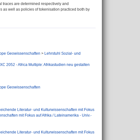
ral traces are determined respectively and
ns as well as policies of tokenisation practiced both by
ppe Geowissenschaften
>
Lehrstuhl Sozial- und
XC 2052 - Africa Multiple: Afrikastudien neu gestalten
ppe Geowissenschaften
leichende Literatur- und Kulturwissenschaften mit Fokus
nschaften mit Fokus auf Afrika / Lateinamerika - Univ.-
leichende Literatur- und Kulturwissenschaften mit Fokus