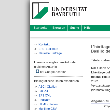
Startseite
Browsen
Suche
Hilfe
Kontakt
L’héritage
ERef Leitlinien
Basilio d
Neueste Einträge
Titelangabe
Literatur vom gleichen Autor/der
gleichen Autor*in
Ndi, Gilbert 
bei Google Scholar
L’héritage cu
optique relati
Bibliografische Daten exportieren
2022
Veranstaltung
ASCII Citation
(Veranstaltung
BibTeX
EP3 XML
EndNote
Angaben zu 
HTML Citation
Proje
Multiline CSV