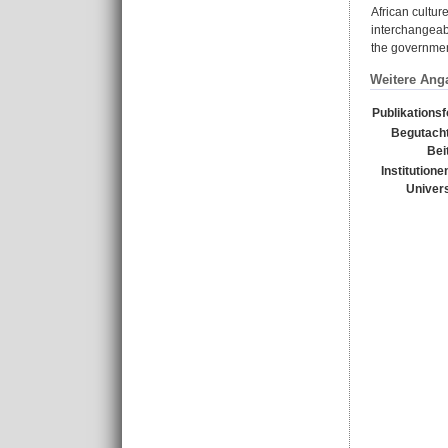
African cultur
interchangeabl
the governmen
Weitere Ang
Publikations
Begutacht
Bei
Institutione
Univers