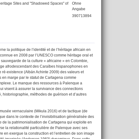
Heritage Sites and "Shadowed Spaces" of
Ohne
Angabe
390713894
 la politique de l’identité et de l’héritage africain en
et reconnue en 2008 par l’UNESCO comme héritage oral et
sauvegarde de la culture « africaine » en Colombie,
aysage afrodescendant des Caraïbes hispanophones en
 ré-existence (Albán Achinte 2009) des valeurs et
mis en marge par le statut de Cartagena comme
 complexe. Le manque des ressources à Palenque a
qui visent à assurer la survivance des connections
té, historiographie, méthodes de guérison et d’autres
 musée vernaculaire (Mikula 2016) et de tactique (de
ue dans le contexte de l’invisibilisation généralisée des
 de la patrimonialisation de Cartagena qui exploite en
e la relationalité particulière de Palenque avec ses
e en exergue la construction et l’entretien de son image
ivité imaginée (Anderson 1983) dynamique. Dans cette