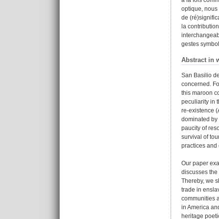
optique, nous 
de (ré)signifi
la contributio
interchangeabl
gestes symboli
Abstract in 
San Basilio de
concerned. Fo
this maroon co
peculiarity in
re-existence 
dominated by t
paucity of res
survival of tou
practices and o
Our paper exa
discusses the 
Thereby, we sh
trade in ensla
communities an
in America and
heritage poet