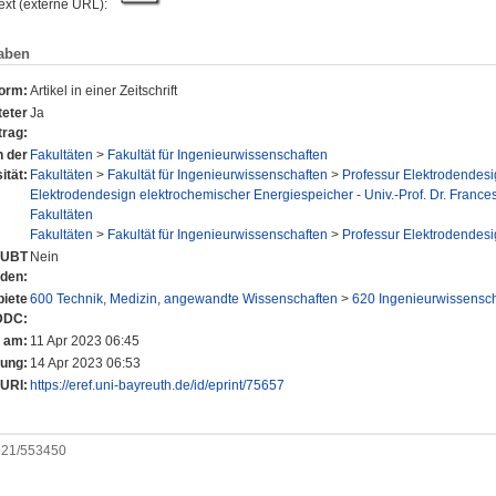
text (externe URL):
aben
form:
Artikel in einer Zeitschrift
eter
Ja
trag:
n der
Fakultäten
>
Fakultät für Ingenieurwissenschaften
ität:
Fakultäten
>
Fakultät für Ingenieurwissenschaften
>
Professur Elektrodendesi
Elektrodendesign elektrochemischer Energiespeicher - Univ.-Prof. Dr. France
Fakultäten
Fakultäten
>
Fakultät für Ingenieurwissenschaften
>
Professur Elektrodendesi
r UBT
Nein
nden:
iete
600 Technik, Medizin, angewandte Wissenschaften
>
620 Ingenieurwissensc
DDC:
t am:
11 Apr 2023 06:45
rung:
14 Apr 2023 06:53
URI:
https://eref.uni-bayreuth.de/id/eprint/75657
0921/553450