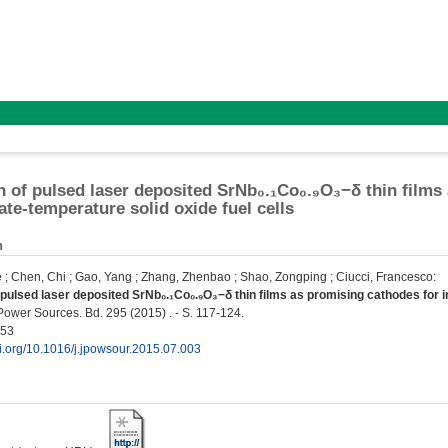
n of pulsed laser deposited SrNb₀.₁Co₀.₉O₃−δ thin films
ate-temperature solid oxide fuel cells
n
e
;
Chen, Chi
;
Gao, Yang
;
Zhang, Zhenbao
;
Shao, Zongping
;
Ciucci, Francesco
:
 pulsed laser deposited SrNb₀.₁Co₀.₉O₃−δ thin films as promising cathodes for i
Power Sources. Bd. 295 (2015) . - S. 117-124.
753
oi.org/10.1016/j.jpowsour.2015.07.003