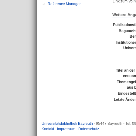
Link zum Voll
Reference Manager
Weitere Ang
Publikations
Begutacht
Bei
Institutione
Univers
Titel an de
entsta
Themengeb
aus 
Eingestell
Letzte Ände
Universitätsbibliothek Bayreuth
- 95447 Bayreuth - Tel. 
Kontakt
-
Impressum
-
Datenschutz