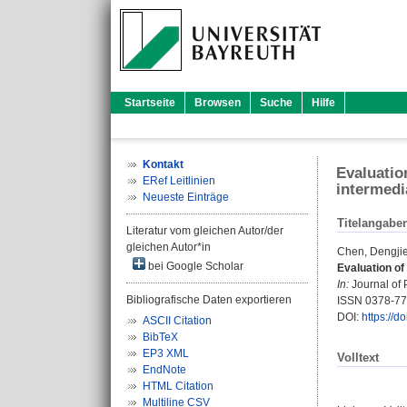
Startseite
Browsen
Suche
Hilfe
Kontakt
Evaluatio
ERef Leitlinien
intermedi
Neueste Einträge
Titelangabe
Literatur vom gleichen Autor/der
gleichen Autor*in
Chen, Dengji
bei Google Scholar
Evaluation of
In:
Journal of 
Bibliografische Daten exportieren
ISSN 0378-7
DOI:
https://d
ASCII Citation
BibTeX
EP3 XML
Volltext
EndNote
HTML Citation
Multiline CSV