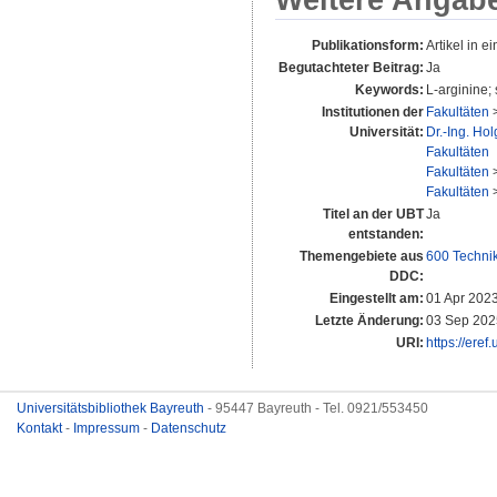
Publikationsform:
Artikel in ei
Begutachteter Beitrag:
Ja
Keywords:
L-arginine; 
Institutionen der
Fakultäten
Universität:
Dr.-Ing. Ho
Fakultäten
Fakultäten
Fakultäten
Titel an der UBT
Ja
entstanden:
Themengebiete aus
600 Techni
DDC:
Eingestellt am:
01 Apr 202
Letzte Änderung:
03 Sep 202
URI:
https://eref
Universitätsbibliothek Bayreuth
- 95447 Bayreuth - Tel. 0921/553450
Kontakt
-
Impressum
-
Datenschutz