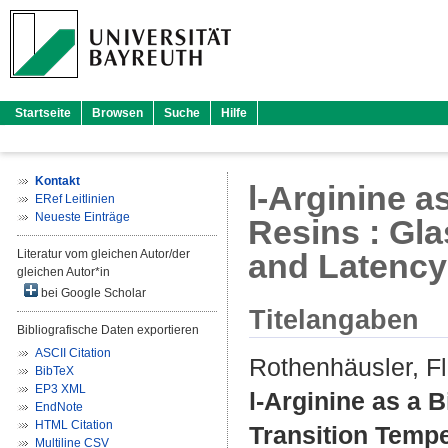
Startseite
Browsen
Suche
Hilfe
Kontakt
l-Arginine 
ERef Leitlinien
Neueste Einträge
Resins : Gl
Literatur vom gleichen Autor/der
and Latency
gleichen Autor*in
bei Google Scholar
Titelangaben
Bibliografische Daten exportieren
ASCII Citation
Rothenhäusler, Fl
BibTeX
EP3 XML
l-Arginine as a 
EndNote
HTML Citation
Transition Tempe
Multiline CSV