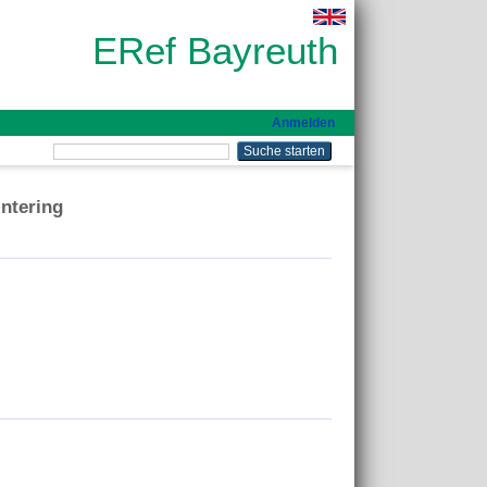
ERef Bayreuth
Anmelden
intering