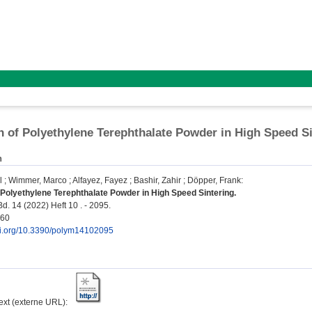
n of Polyethylene Terephthalate Powder in High Speed S
n
l
;
Wimmer, Marco
;
Alfayez, Fayez
;
Bashir, Zahir
;
Döpper, Frank
:
 Polyethylene Terephthalate Powder in High Speed Sintering.
d. 14 (2022) Heft 10 . - 2095.
360
doi.org/10.3390/polym14102095
text (externe URL):