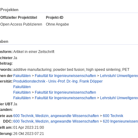
Projekten
Offizieller Projekttitel
Projekt-ID
Open Access Publizieren
Ohne Angabe
aben
nsform:
Artikel in einer Zeitschrift
chteter
Ja
Beitrag:
words:
additive manufacturing; powder bed fusion; high speed sintering; PET
onen der
Fakultäten
>
Fakultät für Ingenieurwissenschaften
>
Lehrstuhl Umweltgerec
ersität:
Produktionstechnik - Univ.-Prof. Dr.-Ing. Frank Döpper
Fakultäten
Fakultäten
>
Fakultät für Ingenieurwissenschaften
Fakultäten
>
Fakultät für Ingenieurwissenschaften
>
Lehrstuhl Umweltgerec
 der UBT
Ja
tanden:
ete aus
600 Technik, Medizin, angewandte Wissenschaften
>
600 Technik
DDC:
600 Technik, Medizin, angewandte Wissenschaften
>
620 Ingenieurwissen
ellt am:
01 Apr 2023 21:00
derung:
26 Okt 2023 07:21