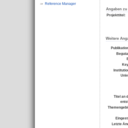
Reference Manager
Angaben zu 
Projekttitel:
Weitere Ang
Publikatio
Beguta
Key
Instituti
Univ
Titel an
ents
Themengebi
Eingest
Letzte Än