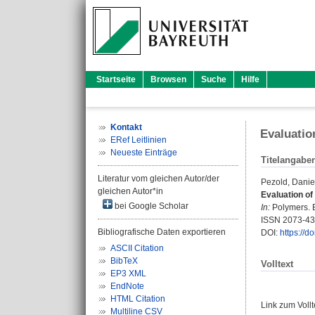
Startseite
Browsen
Suche
Hilfe
Kontakt
Evaluatio
ERef Leitlinien
Neueste Einträge
Titelangabe
Literatur vom gleichen Autor/der
Pezold, Danie
gleichen Autor*in
Evaluation of
bei Google Scholar
In:
Polymers. B
ISSN 2073-4
Bibliografische Daten exportieren
DOI:
https://
ASCII Citation
BibTeX
Volltext
EP3 XML
EndNote
HTML Citation
Link zum Voll
Multiline CSV