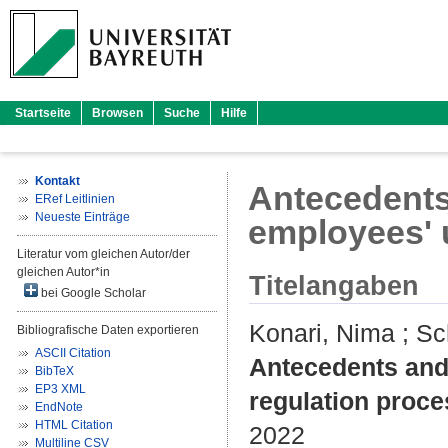
Startseite
Browsen
Suche
Hilfe
Kontakt
Antecedents
ERef Leitlinien
Neueste Einträge
employees' 
Literatur vom gleichen Autor/der
gleichen Autor*in
Titelangaben
bei Google Scholar
Konari, Nima
;
Sc
Bibliografische Daten exportieren
ASCII Citation
Antecedents and
BibTeX
EP3 XML
regulation proce
EndNote
HTML Citation
2022
Multiline CSV