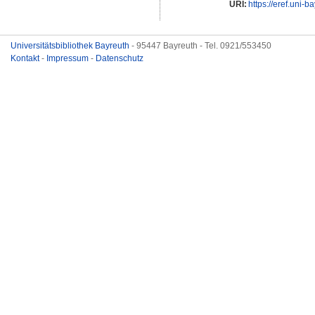
URI:
https://eref.uni-b
Universitätsbibliothek Bayreuth
- 95447 Bayreuth - Tel. 0921/553450
Kontakt
-
Impressum
-
Datenschutz