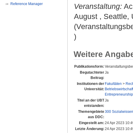
Reference Manager
Veranstaltung:
Aca
August , Seattle,
(Veranstaltungsb
)
Weitere Angab
Publikationsform:
Veranstaltungsbei
Begutachteter
Ja
Beitrag:
Institutionen der
Fakultäten
>
Rech
Universität:
Betriebswirtschaf
Entrepreneurship 
Titel an der UBT
Ja
entstanden:
Themengebiete
300 Sozialwissen
aus DDC:
Eingestellt am:
24 Apr 2023 10:4
Letzte Änderung:
24 Apr 2023 10:4