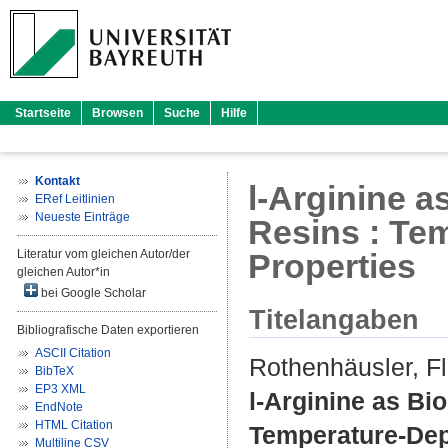
Startseite
Browsen
Suche
Hilfe
Kontakt
l-Arginine 
ERef Leitlinien
Neueste Einträge
Resins : Te
Literatur vom gleichen Autor/der
Properties
gleichen Autor*in
bei Google Scholar
Titelangaben
Bibliografische Daten exportieren
ASCII Citation
Rothenhäusler, Fl
BibTeX
EP3 XML
l-Arginine as Bi
EndNote
HTML Citation
Temperature-Dep
Multiline CSV