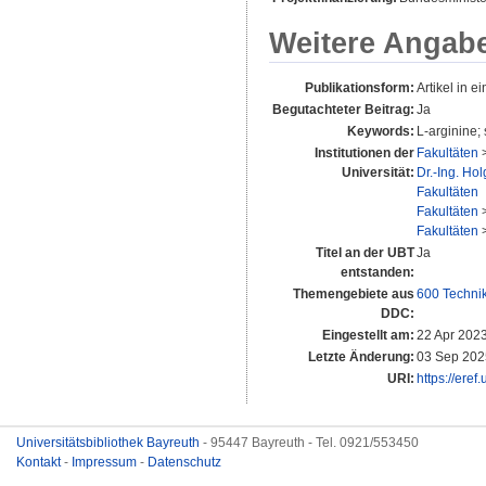
Weitere Angab
Publikationsform:
Artikel in ei
Begutachteter Beitrag:
Ja
Keywords:
L-arginine; 
Institutionen der
Fakultäten
Universität:
Dr.-Ing. Ho
Fakultäten
Fakultäten
Fakultäten
Titel an der UBT
Ja
entstanden:
Themengebiete aus
600 Techni
DDC:
Eingestellt am:
22 Apr 202
Letzte Änderung:
03 Sep 202
URI:
https://eref
Universitätsbibliothek Bayreuth
- 95447 Bayreuth - Tel. 0921/553450
Kontakt
-
Impressum
-
Datenschutz