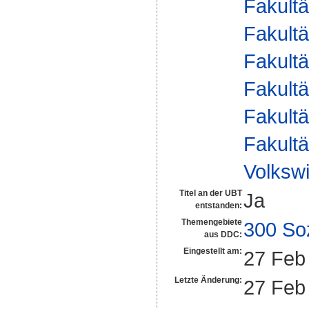
Fakultä
Fakultä
Fakultä
Fakultä
Fakultä
Fakultä
Volkswi
Titel an der UBT
Ja
entstanden:
Themengebiete
300 So
aus DDC:
Eingestellt am:
27 Feb
Letzte Änderung:
27 Feb