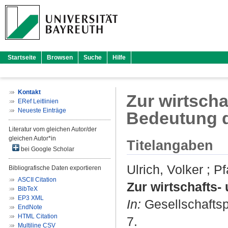
Startseite
Browsen
Suche
Hilfe
Kontakt
Zur wirtsch
ERef Leitlinien
Neueste Einträge
Bedeutung 
Literatur vom gleichen Autor/der
gleichen Autor*in
Titelangaben
bei Google Scholar
Ulrich, Volker
;
Pf
Bibliografische Daten exportieren
ASCII Citation
Zur wirtschafts
BibTeX
EP3 XML
In:
Gesellschaftspo
EndNote
HTML Citation
7.
Multiline CSV