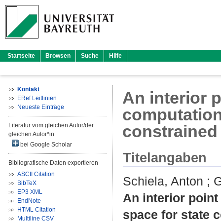
Startseite
Browsen
Suche
Hilfe
Kontakt
An interior 
ERef Leitlinien
Neueste Einträge
computation 
Literatur vom gleichen Autor/der
constrained 
gleichen Autor*in
bei Google Scholar
Titelangaben
Bibliografische Daten exportieren
ASCII Citation
Schiela, Anton
;
G
BibTeX
EP3 XML
An interior poin
EndNote
HTML Citation
space for state 
Multiline CSV