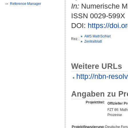
Reference Manager
In:
Numerische Mat
ISSN 0029-599X
DOI:
https://doi.
AMS MathSciNet
Rez.:
Zentralblatt
Weitere URLs
http://nbn-resol
Angaben zu Pr
Projekttitel:
Offizieller Pr
FZT 86: Math
Prozesse
Projektfinanzierung:
Deutsche For