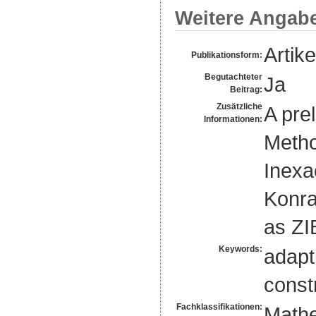
Weitere Angab
Artike
Publikationsform:
Begutachteter
Ja
Beitrag:
Zusätzliche
A prel
Informationen:
Metho
Inexa
Konra
as ZI
Keywords:
adapti
const
Fachklassifikationen:
Mathe