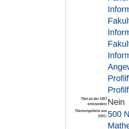
Infor
Fakul
Infor
Fakul
Infor
Ange
Profil
Profil
Titel an der UBT
Nein
entstanden:
Themengebiete aus
500 N
DDC:
Math