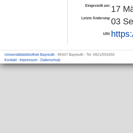
Eingestellt am:
17 Mä
Letzte Änderung:
03 Se
https:
URI:
Universitätsbibliothek Bayreuth
- 95447 Bayreuth - Tel. 0921/553450
Kontakt
-
Impressum
-
Datenschutz