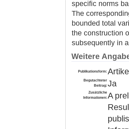
specific norms bas
The corresponding 
bounded total var
the construction o
subsequently in a
Weitere Angab
Artike
Publikationsform:
Begutachteter
Ja
Beitrag:
Zusätzliche
A pre
Informationen:
Resul
publi