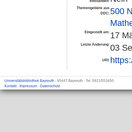
entstanden:
Themengebiete aus
500 N
DDC:
Math
Eingestellt am:
17 Mä
Letzte Änderung:
03 Se
https:
URI:
Universitätsbibliothek Bayreuth
- 95447 Bayreuth - Tel. 0921/553450
Kontakt
-
Impressum
-
Datenschutz