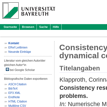
Startseite
Browsen
Suche
Hilfe
Kontakt
Consistency
ERef Leitlinien
Neueste Einträge
dynamical c
Literatur vom gleichen Autor/der
gleichen Autor*in
Titelangaben
bei Google Scholar
Klapproth, Corinn
Bibliografische Daten exportieren
ASCII Citation
Consistency res
BibTeX
EP3 XML
problems.
EndNote
HTML Citation
In:
Numerische Mat
Multiline CSV