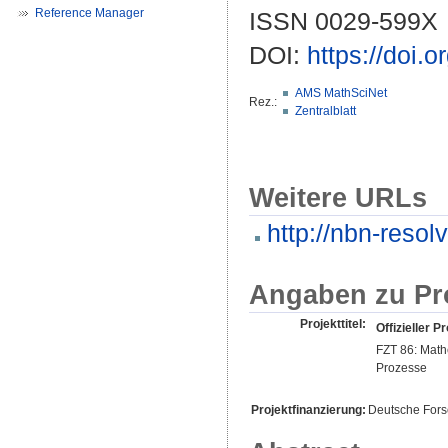
Reference Manager
ISSN 0029-599X
DOI:
https://doi.
AMS MathSciNet
Rez.:
Zentralblatt
Weitere URLs
http://nbn-resol
Angaben zu Pr
Projekttitel:
Offizieller Pr
FZT 86: Math
Prozesse
Projektfinanzierung:
Deutsche For