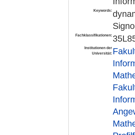
Infor
Keywords:
dynam
Signor
Fachklassifikationen:
35L8
Institutionen der
Fakul
Universität:
Infor
Mathe
Fakul
Infor
Ange
Mathe