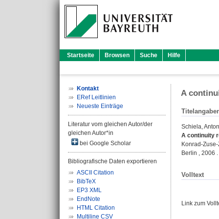
Startseite
Browsen
Suche
Hilfe
Kontakt
A continu
ERef Leitlinien
Neueste Einträge
Titelangabe
Literatur vom gleichen Autor/der
Schiela, Anto
gleichen Autor*in
A continuity 
bei Google Scholar
Konrad-Zuse-Z
Berlin , 2006 .
Bibliografische Daten exportieren
ASCII Citation
Volltext
BibTeX
EP3 XML
EndNote
Link zum Voll
HTML Citation
Multiline CSV