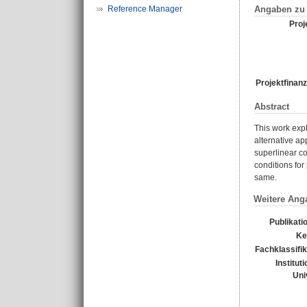
Angaben zu 
Reference Manager
Proje
Projektfinanz
Abstract
This work expl
alternative ap
superlinear c
conditions for
same.
Weitere Ang
Publikati
Ke
Fachklassifik
Institut
Uni