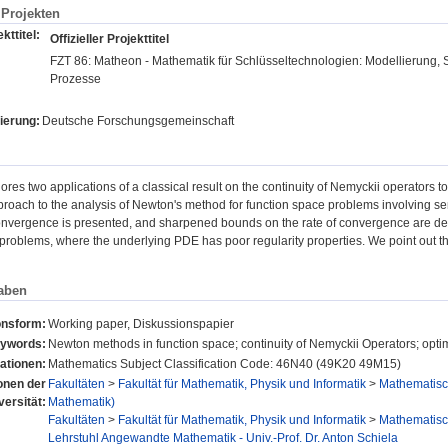
Projekten
kttitel:
Offizieller Projekttitel
FZT 86: Matheon - Mathematik für Schlüsseltechnologien: Modellierung, 
Prozesse
ierung:
Deutsche Forschungsgemeinschaft
ores two applications of a classical result on the continuity of Nemyckii operators t
proach to the analysis of Newton's method for function space problems involving s
onvergence is presented, and sharpened bounds on the rate of convergence are der
 problems, where the underlying PDE has poor regularity properties. We point out that 
aben
onsform:
Working paper, Diskussionspapier
ywords:
Newton methods in function space; continuity of Nemyckii Operators; optima
ationen:
Mathematics Subject Classification Code: 46N40 (49K20 49M15)
ionen der
Fakultäten
>
Fakultät für Mathematik, Physik und Informatik
>
Mathematisch
versität:
Mathematik)
Fakultäten
>
Fakultät für Mathematik, Physik und Informatik
>
Mathematisch
Lehrstuhl Angewandte Mathematik - Univ.-Prof. Dr. Anton Schiela