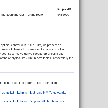
Projekt-ID
Simulation und Optimierung realer
5485610
o optimal control with PDEs. First, we present an
emi-smooth Nemyckii operators. A concise proof for
ived. Second, we derive second order sufficient
the analytical structure in both topics is essentially the
l control; second order sufficient conditions
es Institut
>
Lehrstuhl Mathematik V (Angewandte
es Institut
>
Lehrstuhl Angewandte Mathematik
>