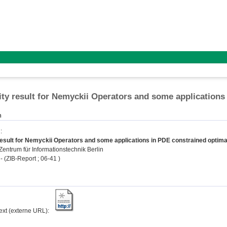
ity result for Nemyckii Operators and some applications
n
n
:
result for Nemyckii Operators and some applications in PDE constrained optimal
entrum für Informationstechnik Berlin
 - (ZIB-Report ; 06-41 )
text (externe URL):