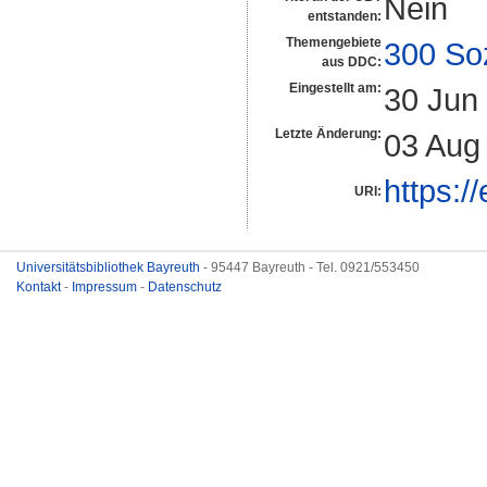
Nein
entstanden:
Themengebiete
300 So
aus DDC:
Eingestellt am:
30 Jun
Letzte Änderung:
03 Aug
https:/
URI:
Universitätsbibliothek Bayreuth
- 95447 Bayreuth - Tel. 0921/553450
Kontakt
-
Impressum
-
Datenschutz