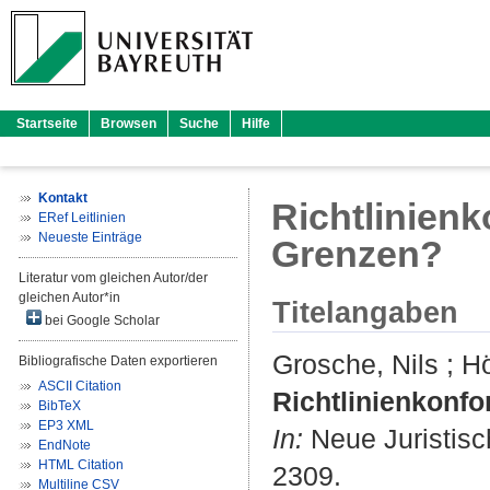
Startseite
Browsen
Suche
Hilfe
Kontakt
Richtlinien
ERef Leitlinien
Neueste Einträge
Grenzen?
Literatur vom gleichen Autor/der
gleichen Autor*in
Titelangaben
bei Google Scholar
Grosche, Nils
;
Hö
Bibliografische Daten exportieren
ASCII Citation
Richtlinienkonf
BibTeX
EP3 XML
In:
Neue Juristisch
EndNote
HTML Citation
2309.
Multiline CSV